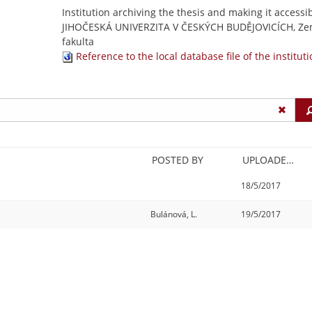
Institution archiving the thesis and making it accessib
JIHOČESKÁ UNIVERZITA V ČESKÝCH BUDĚJOVICÍCH, Ze
fakulta
Reference to the local database file of the institut
POSTED BY
UPLOADED/CREATED
18/5/2017
Bulánová, L.
19/5/2017