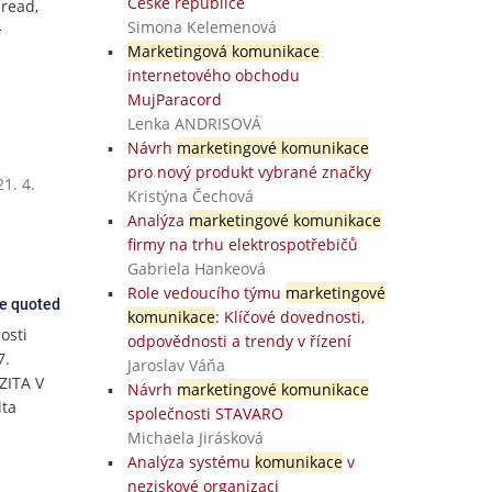
České republice
bread,
Simona Kelemenová
Marketingová komunikace
internetového obchodu
MujParacord
Lenka ANDRISOVÁ
Návrh
marketingové komunikace
pro nový produkt vybrané značky
1. 4.
Kristýna Čechová
Analýza
marketingové komunikace
firmy na trhu elektrospotřebičů
Gabriela Hankeová
Role vedoucího týmu
marketingové
ce quoted
komunikace
: Klíčové dovednosti,
osti
odpovědnosti a trendy v řízení
7.
Jaroslav Váňa
ZITA V
Návrh
marketingové komunikace
lta
společnosti STAVARO
Michaela Jirásková
Analýza systému
komunikace
v
neziskové organizaci