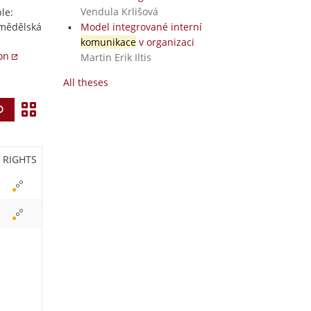
Vendula Krlišová
le:
mědělská
Model integrované interní
komunikace
v organizaci
ion
Martin Erik Iltis
All theses
V
Find
i
e
RIGHTS
w
i
c
o
n