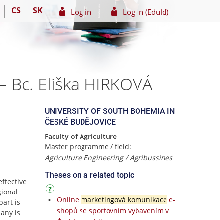
CS
SK
Log in
Log in (EduId)
 – Bc. Eliška HIRKOVÁ
UNIVERSITY OF SOUTH BOHEMIA IN
ČESKÉ BUDĚJOVICE
Faculty of Agriculture
Master programme / field:
Agriculture Engineering / Agribussines
Theses on a related topic
ffective
gional
Online
marketingová komunikace
e-
part is
shopů se sportovním vybavením v
pany is