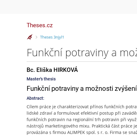
Theses.cz
>
Theses 3njyl1
Funkční potraviny a mož
Bc. Eliška HIRKOVÁ
Master's thesis
Funkční potraviny a možnosti zvýšení 
Abstract:
Cílem práce je charakterizovat přínos funkčních potra
lidské zdraví a formulovat efektivní postup při zavádě
funkčních potravin na regionální trh potravin při využi
nástrojů marketingového mixu. Praktická část práce j
provázána s firmou ALIMPEK spol. s r. o. Firma se snaž