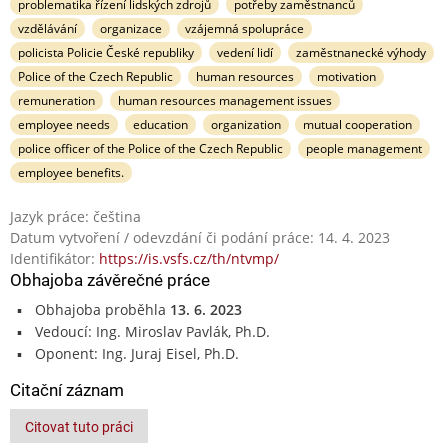
problematika řízení lidských zdrojů
potřeby zaměstnanců
vzdělávání
organizace
vzájemná spolupráce
policista Policie České republiky
vedení lidí
zaměstnanecké výhody
Police of the Czech Republic
human resources
motivation
remuneration
human resources management issues
employee needs
education
organization
mutual cooperation
police officer of the Police of the Czech Republic
people management
employee benefits.
Jazyk práce: čeština
Datum vytvoření / odevzdání či podání práce: 14. 4. 2023
Identifikátor:
https://is.vsfs.cz/th/ntvmp/
Obhajoba závěrečné práce
Obhajoba proběhla
13. 6. 2023
Vedoucí: Ing. Miroslav Pavlák, Ph.D.
Oponent: Ing. Juraj Eisel, Ph.D.
Citační záznam
Citovat tuto práci