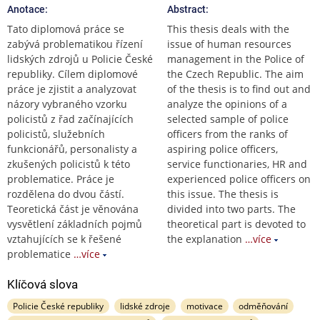
Anotace:
Abstract:
Tato diplomová práce se
This thesis deals with the
zabývá problematikou řízení
issue of human resources
lidských zdrojů u Policie České
management in the Police of
republiky. Cílem diplomové
the Czech Republic. The aim
práce je zjistit a analyzovat
of the thesis is to find out and
názory vybraného vzorku
analyze the opinions of a
policistů z řad začínajících
selected sample of police
policistů, služebních
officers from the ranks of
funkcionářů, personalisty a
aspiring police officers,
zkušených policistů k této
service functionaries, HR and
problematice. Práce je
experienced police officers on
rozdělena do dvou částí.
this issue. The thesis is
Teoretická část je věnována
divided into two parts. The
vysvětlení základních pojmů
theoretical part is devoted to
vztahujících se k řešené
the explanation
…více
problematice
…více
Klíčová slova
Policie České republiky
lidské zdroje
motivace
odměňování