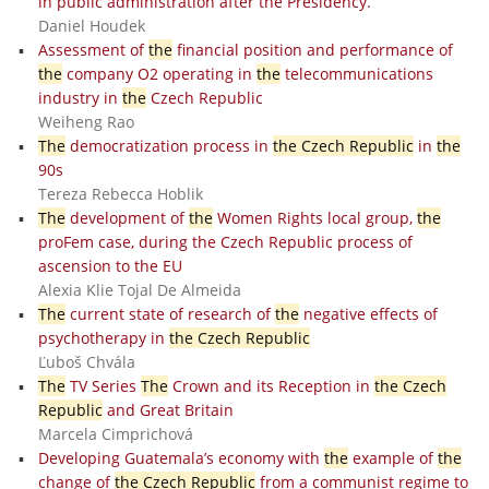
in public administration after the Presidency.
Daniel Houdek
Assessment of
the
financial position and performance of
the
company O2 operating in
the
telecommunications
industry in
the
Czech Republic
Weiheng Rao
The
democratization process in
the Czech Republic
in
the
90s
Tereza Rebecca Hoblik
The
development of
the
Women Rights local group,
the
proFem case, during the Czech Republic process of
ascension to the EU
Alexia Klie Tojal De Almeida
The
current state of research of
the
negative effects of
psychotherapy in
the Czech Republic
Ľuboš Chvála
The
TV Series
The
Crown and its Reception in
the Czech
Republic
and Great Britain
Marcela Cimprichová
Developing Guatemala’s economy with
the
example of
the
change of
the Czech Republic
from a communist regime to