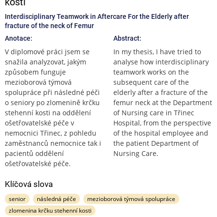
kosti
Interdisciplinary Teamwork in Aftercare For the Elderly after
fracture of the neck of Femur
Anotace:
Abstract:
V diplomové práci jsem se
In my thesis, I have tried to
snažila analyzovat, jakým
analyse how interdisciplinary
způsobem funguje
teamwork works on the
mezioborová týmová
subsequent care of the
spolupráce při následné péči
elderly after a fracture of the
o seniory po zlomenině krčku
femur neck at the Department
stehenní kosti na oddělení
of Nursing care in Třinec
ošetřovatelské péče v
Hospital, from the perspective
nemocnici Třinec, z pohledu
of the hospital employee and
zaměstnanců nemocnice tak i
the patient Department of
pacientů oddělení
Nursing Care.
ošetřovatelské péče.
Klíčová slova
senior
následná péče
mezioborová týmová spolupráce
zlomenina krčku stehenní kosti