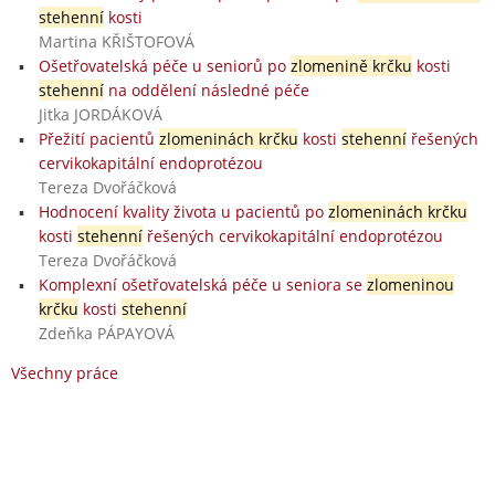
stehenní
kosti
Martina KŘIŠTOFOVÁ
Ošetřovatelská péče u seniorů po
zlomenině krčku
kosti
stehenní
na oddělení následné péče
Jitka JORDÁKOVÁ
Přežití pacientů
zlomeninách krčku
kosti
stehenní
řešených
cervikokapitální endoprotézou
Tereza Dvořáčková
Hodnocení kvality života u pacientů po
zlomeninách krčku
kosti
stehenní
řešených cervikokapitální endoprotézou
Tereza Dvořáčková
Komplexní ošetřovatelská péče u seniora se
zlomeninou
krčku
kosti
stehenní
Zdeňka PÁPAYOVÁ
Všechny práce