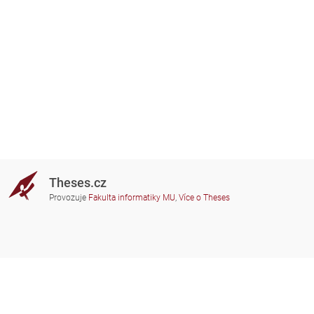
Theses.cz
Provozuje
Fakulta informatiky MU
,
Více o Theses
Potřebujete poradit?
Zapojené školy
theses@fi.muni.cz
Správci zapojených škol