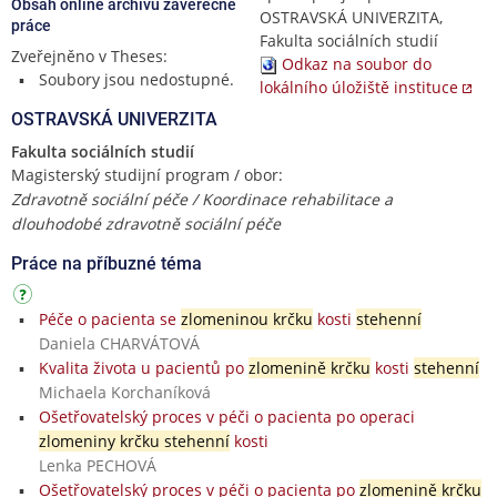
Obsah online archivu závěrečné
OSTRAVSKÁ UNIVERZITA,
práce
Fakulta sociálních studií
Zveřejněno v Theses:
Odkaz na soubor do
Soubory jsou nedostupné.
lokálního úložiště instituce
OSTRAVSKÁ UNIVERZITA
Fakulta sociálních studií
Magisterský studijní program / obor:
Zdravotně sociální péče / Koordinace rehabilitace a
dlouhodobé zdravotně sociální péče
Práce na příbuzné téma
Péče o pacienta se
zlomeninou krčku
kosti
stehenní
Daniela CHARVÁTOVÁ
Kvalita života u pacientů po
zlomenině krčku
kosti
stehenní
Michaela Korchaníková
Ošetřovatelský proces v péči o pacienta po operaci
zlomeniny krčku stehenní
kosti
Lenka PECHOVÁ
Ošetřovatelský proces v péči o pacienta po
zlomenině krčku