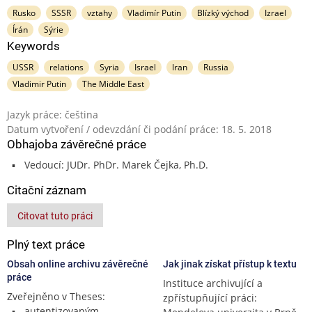
Rusko
SSSR
vztahy
Vladimír Putin
Blízký východ
Izrael
Írán
Sýrie
Keywords
USSR
relations
Syria
Israel
Iran
Russia
Vladimir Putin
The Middle East
Jazyk práce: čeština
Datum vytvoření / odevzdání či podání práce: 18. 5. 2018
Obhajoba závěrečné práce
Vedoucí: JUDr. PhDr. Marek Čejka, Ph.D.
Citační záznam
Citovat tuto práci
Plný text práce
Obsah online archivu závěrečné
Jak jinak získat přístup k textu
práce
Instituce archivující a
Zveřejněno v Theses:
zpřístupňující práci:
autentizovaným