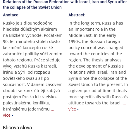
Relations of the Russian Federation with Israel, Iran and Syria after
the collapse of the Soviet Union
Anotace:
Abstract:
Rusko je z dlouhodobého
In the long term, Russia has
hlediska důležitým aktérem
an important role in the
na Blízkém východě. Počátkem
Middle East. In the early
90. let minulého století došlo
1990s, the Russian foreign
ke změně konceptu ruské
policy concept was changed
zahraniční politiky vůči zemím
toward the countries of the
tohoto regionu. Práce sleduje
region. The thesis analyses
vývoj vztahů Ruska k Izraeli,
the development of Russia's
Íránu a Sýrii od rozpadu
relations with Israel, Iran and
Sovětského svazu až po
Syria since the collapse of the
současnost. V daném časovém
Soviet Union to the present. In
období se konkrétněji zabývá
a given period of time it deals
postojem Ruska k izraelsko-
more specifically with Russia's
palestinskému konfliktu,
attitude towards the Israeli
…
k íránskému jadernému
…
více
více
Klíčová slova