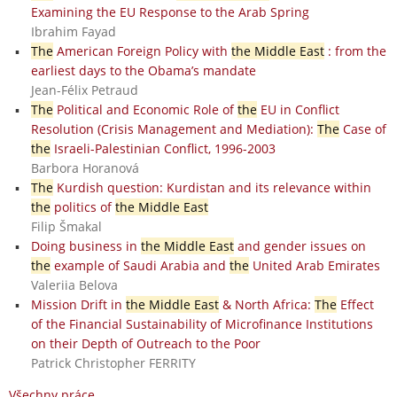
Examining the EU Response to the Arab Spring
Ibrahim Fayad
The
American Foreign Policy with
the Middle East
: from the
earliest days to the Obama’s mandate
Jean-Félix Petraud
The
Political and Economic Role of
the
EU in Conflict
Resolution (Crisis Management and Mediation):
The
Case of
the
Israeli-Palestinian Conflict, 1996-2003
Barbora Horanová
The
Kurdish question: Kurdistan and its relevance within
the
politics of
the Middle East
Filip Šmakal
Doing business in
the Middle East
and gender issues on
the
example of Saudi Arabia and
the
United Arab Emirates
Valeriia Belova
Mission Drift in
the Middle East
& North Africa:
The
Effect
of the Financial Sustainability of Microfinance Institutions
on their Depth of Outreach to the Poor
Patrick Christopher FERRITY
Všechny práce