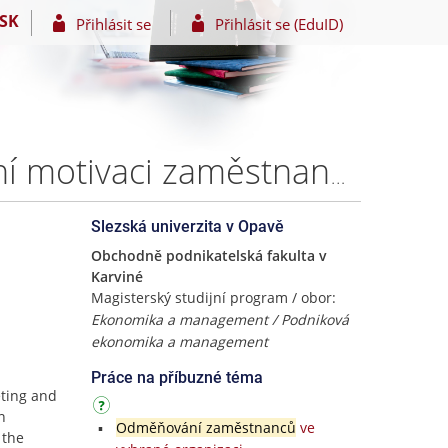
SK
Přihlásit se
Přihlásit se (EduID)
Interní marketing vybrané firmy zaměřený na pracovní motivaci zaměstnanců – Bc. Lenka Morawiecová
Slezská univerzita v Opavě
Obchodně podnikatelská fakulta v
Karviné
Magisterský studijní program / obor:
Ekonomika a management / Podniková
ekonomika a management
Práce na příbuzné téma
eting and
n
Odměňování zaměstnanců
ve
 the