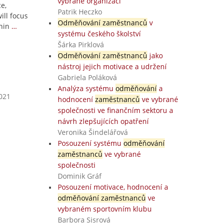
vybrané organizaci
ce,
Patrik Heczko
ill focus
Odměňování zaměstnanců
v
hin
…
systému českého školství
Šárka Pirklová
Odměňování zaměstnanců
jako
nástroj jejich motivace a udržení
Gabriela Poláková
Analýza systému
odměňování
a
2021
hodnocení
zaměstnanců
ve vybrané
společnosti ve finančním sektoru a
návrh zlepšujících opatření
Veronika Šindelářová
Posouzení systému
odměňování
zaměstnanců
ve vybrané
společnosti
Dominik Gráf
Posouzení motivace, hodnocení a
odměňování zaměstnanců
ve
vybraném sportovním klubu
Barbora Sisrová