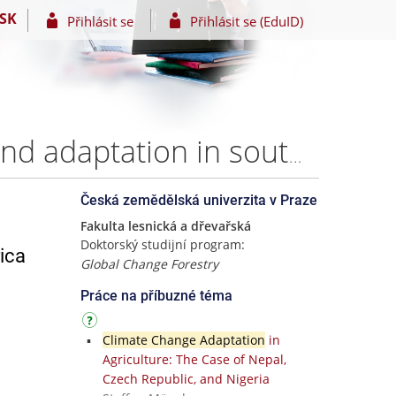
SK
Přihlásit se
Přihlásit se (EduID)
Social-ecological aspects of climate change impacts and adaptation in southern Africa – Ing. Alpo Mpande Kapuka
Česká zemědělská univerzita v Praze
Fakulta lesnická a dřevařská
Doktorský studijní program:
ica
Global Change Forestry
Práce na příbuzné téma
Climate Change Adaptation
in
Agriculture: The Case of Nepal,
Czech Republic, and Nigeria