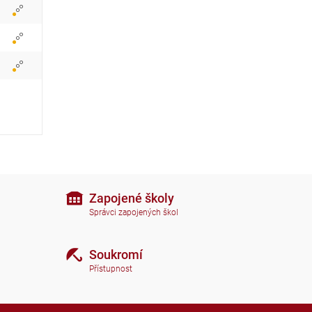
a
z
i
t
i
k
o
n
Zapojené školy
Správci zapojených škol
y
Soukromí
Přístupnost