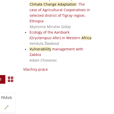
Climate Change Adaptation
: The
case of Agricultural Cooperatives in
selected district of Tigray region,
Ethiopia
Abyssinia Mirutse Giday
Ecology of the Aardvark
(Orycteropus Afer) in Western
Africa
Vendula Žwaková
Vulnerability
management with
Zabbix
Adam Chovanec
Všechny práce
Z
Vyhledat
o
b
PRÁVA
r