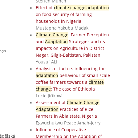
Steffen Münch
Effect of
climate change adaptation
on food security of farming
households in Nigeria
Mustapha Yakubu Madaki
Climate Change
: Farmer Perception
and
Adaptation
Strategies and its
Impacts on Agriculture in District
2023
Nagar, Gilgit-Baltistan, Pakistan
Yousuf ALI
Analysis of factors influencing the
adaptation
behaviour of small-scale
coffee farmers towards a
climate
change
: The case of Ethiopia
Lucie Jiříková
Assessment of
Climate Change
Adaptation
Practices of Rice
Farmers in Abia state, Nigeria
Egwuchukwu Peace Amah-Jerry
Influence of Cooperative
mědělská
Membership on the Adoption of