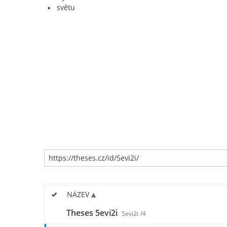
světu
NÁZEV
Theses 5evi2i
5evi2i
/4