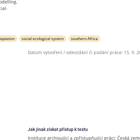
odelling,
ial-
aptation
social-ecological system
southern Africa
Datum vytvoření / odevzdání či podání práce: 15. 9. 
Jak jinak získat přístup k textu
Instituce archivující a zpřístupňující práci: Česká ze