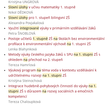
Kristýna UNGROVÁ
Slovní úlohy
v učivu matematiky 1. stupně
Nikol DĚDKOVÁ
Slovní úlohy
pro 1. stupeň bilingvní ZŠ
Alexandra Povjakalová
Využití
integrované
výuky v primárním vzdělávání žáků
Petra ŠNOBLOVÁ
Postoje učitelů
1. stupně
ZŠ
na
školách bez environmentální
profilace k environmentální výchově
na
1. stupni ZŠ
Lenka Blahynková
Metody výuky českého jazyka žáků s SPU
na 1. stupni
ZŠ s
ohledem
na
přechod na 2. stupeň
Tereza Hamrlová
Výukový program
na
téma voda v kontextu vzdělávání k
udržitelnému rozvoji
na 1. stupni
ZŠ
Kristýna Steinochová
Integrace hudebně-pohybových činností do výuky
na 1.
stupni
ZŠ s důrazem
na
rozvoj sociálních a emočních
kompetencí
Tereza Chaloupková