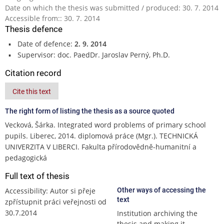
Date on which the thesis was submitted / produced: 30. 7. 2014
Accessible from:: 30. 7. 2014
Thesis defence
Date of defence:
2. 9. 2014
Supervisor: doc. PaedDr. Jaroslav Perný, Ph.D.
Citation record
Cite this text
The right form of listing the thesis as a source quoted
Vecková, Šárka. Integrated word problems of primary school
pupils. Liberec, 2014. diplomová práce (Mgr.). TECHNICKÁ
UNIVERZITA V LIBERCI. Fakulta přírodovědně-humanitní a
pedagogická
Full text of thesis
Accessibility: Autor si přeje
Other ways of accessing the
text
zpřístupnit práci veřejnosti od
30.7.2014
Institution archiving the
thesis and making it