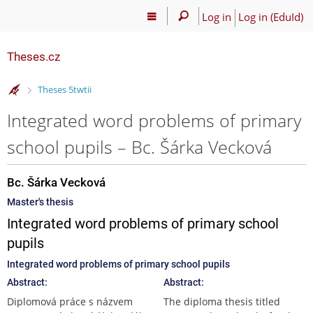
Log in
Log in (EduId)
Theses.cz
>
Theses 5twtii
Integrated word problems of primary
school pupils – Bc. Šárka Vecková
Bc. Šárka Vecková
Master's thesis
Integrated word problems of primary school
pupils
Integrated word problems of primary school pupils
Abstract:
Abstract:
Diplomová práce s názvem
The diploma thesis titled