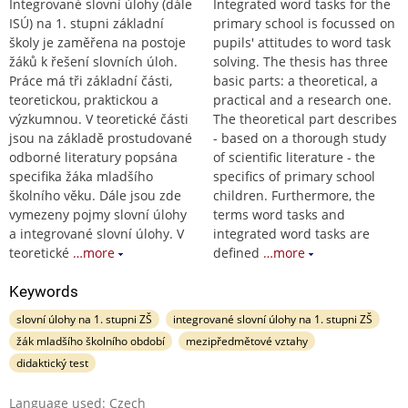
Integrované slovní úlohy (dále
Integrated word tasks for the
ISÚ) na 1. stupni základní
primary school is focussed on
školy je zaměřena na postoje
pupils' attitudes to word task
žáků k řešení slovních úloh.
solving. The thesis has three
Práce má tři základní části,
basic parts: a theoretical, a
teoretickou, praktickou a
practical and a research one.
výzkumnou. V teoretické části
The theoretical part describes
jsou na základě prostudované
- based on a thorough study
odborné literatury popsána
of scientific literature - the
specifika žáka mladšího
specifics of primary school
školního věku. Dále jsou zde
children. Furthermore, the
vymezeny pojmy slovní úlohy
terms word tasks and
a integrované slovní úlohy. V
integrated word tasks are
teoretické
…more
defined
…more
Keywords
slovní úlohy na 1. stupni ZŠ
integrované slovní úlohy na 1. stupni ZŠ
žák mladšího školního období
mezipředmětové vztahy
didaktický test
Language used: Czech