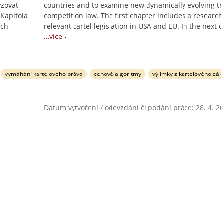
yzovat
countries and to examine new dynamically evolving t
 Kapitola
competition law. The first chapter includes a research
ých
relevant cartel legislation in USA and EU. In the next
…více
vymáhání kartelového práva
cenové algoritmy
výjimky z kartelového zá
Datum vytvoření / odevzdání či podání práce: 28. 4. 