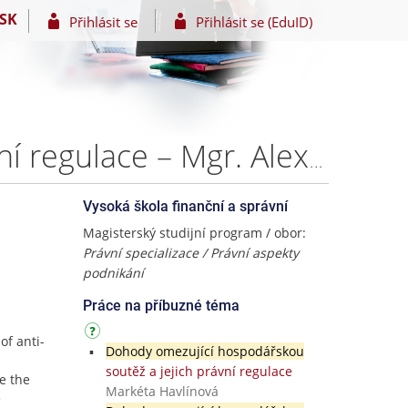
SK
Přihlásit se
Přihlásit se (EduID)
Dohody omezující hospodářskou soutěž a jejich právní regulace – Mgr. Alexandra Ivánica
Vysoká škola finanční a správní
Magisterský studijní program / obor:
Právní specializace / Právní aspekty
podnikání
Práce na příbuzné téma
of anti-
Dohody omezující hospodářskou
soutěž a jejich právní regulace
e the
Markéta Havlínová
e