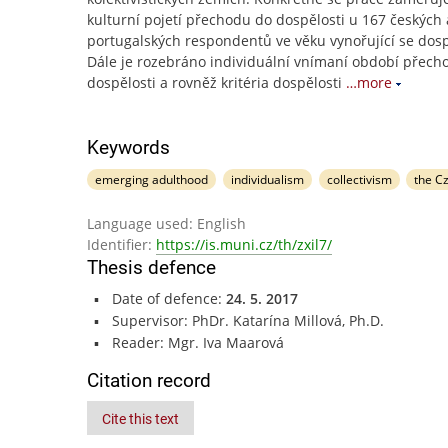
kulturní pojetí přechodu do dospělosti u 167 českých 
portugalských respondentů ve věku vynořující se dosp
Dále je rozebráno individuální vnímaní období přech
dospělosti a rovněž kritéria dospělosti
…more
Keywords
emerging adulthood
individualism
collectivism
the C
Language used: English
Identifier:
https://is.muni.cz/th/zxil7/
Thesis defence
Date of defence:
24. 5. 2017
Supervisor: PhDr. Katarína Millová, Ph.D.
Reader: Mgr. Iva Maarová
Citation record
Cite this text