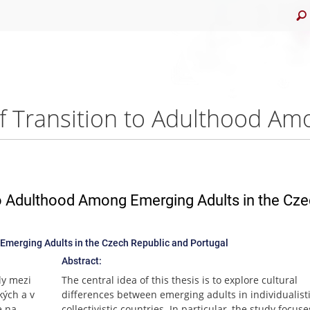
to Adulthood Among Emerging Adults in the Cz
 Emerging Adults in the Czech Republic and Portugal
Abstract:
ly mezi
The central idea of this thesis is to explore cultural
kých a v
differences between emerging adults in individualist
e na
collectivistic countries. In particular, the study focus