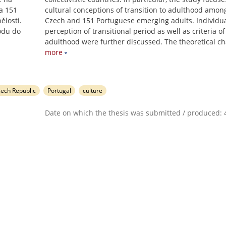
a 151
cultural conceptions of transition to adulthood amon
ělosti.
Czech and 151 Portuguese emerging adults. Individu
odu do
perception of transitional period as well as criteria of
adulthood were further discussed. The theoretical c
more
zech Republic
Portugal
culture
Date on which the thesis was submitted / produced: 4