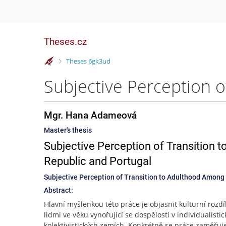
Theses.cz
>
Theses 6gk3ud
Mgr. Hana Adameová
Master's thesis
Subjective Perception of Transition 
Republic and Portugal
Subjective Perception of Transition to Adulthood Among
Abstract:
Hlavní myšlenkou této práce je objasnit kulturní rozdí
lidmi ve věku vynořující se dospělosti v individualistic
kolektivistických zemích. Konkrétně se práce zaměřuj