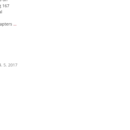
g 167
al
hapters
…
. 5. 2017