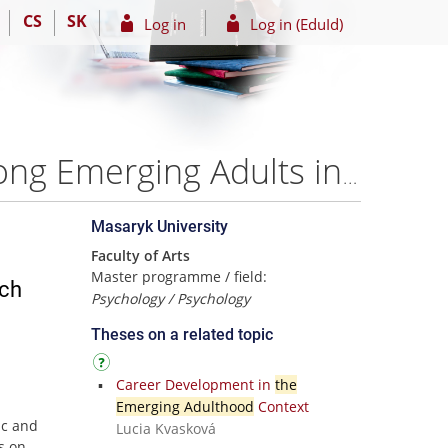
CS
SK
Log in
Log in (EduId)
Subjective Perception of Transition to Adulthood Among Emerging Adults in the Czech Republic and Portugal – Mgr. Hana Adameová
Masaryk University
Faculty of Arts
Master programme / field:
ech
Psychology / Psychology
Theses on a related topic
Career Development in
the
Emerging Adulthood
Context
ic and
Lucia Kvasková
es on