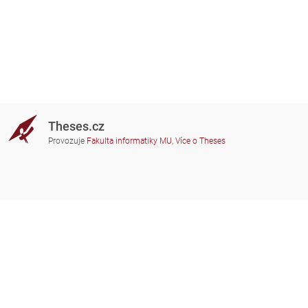
Theses.cz
Provozuje
Fakulta informatiky MU
,
Více o Theses
Potřebujete poradit?
Zapojené školy
theses@fi.muni.cz
Správci zapojených škol
Nápověda
Soukromí
Často kladené dotazy
Přístupnost