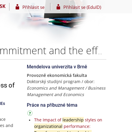
SK
Přihlásit se
Přihlásit se (EduID)
Successful Leadership – impact on Organizational Commitment and the effectiveness of employees: Evidence from German SMEs – Mark Nikolai Billstein
Mendelova univerzita v Brně
Provozně ekonomická fakulta
Doktorský studijní program / obor:
ss of
Economics and Management / Business
Management and Economics
MEs
Práce na příbuzné téma
ace
The Impact of
leadership
styles on
ees and
organizational
performance: