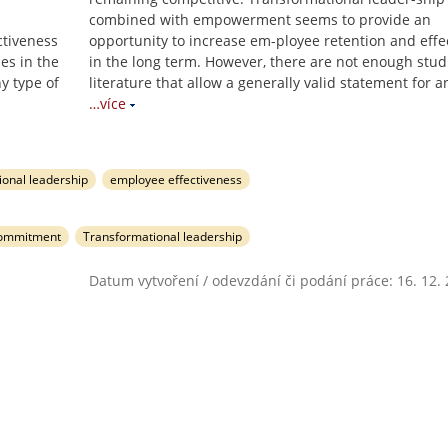
combined with empowerment seems to provide an
ctiveness
opportunity to increase em-ployee retention and effe
es in the
in the long term. However, there are not enough stud
ny type of
literature that allow a generally valid statement for a
…více
onal leadership
employee effectiveness
commitment
Transformational leadership
Datum vytvoření / odevzdání či podání práce: 16. 12.