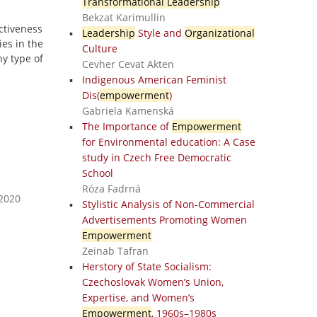
Transformational Leadership
Bekzat Karimullin
ctiveness
Leadership
Style and
Organizational
ies in the
Culture
ny type of
Cevher Cevat Akten
Indigenous American Feminist
Dis(
empowerment
)
Gabriela Kamenská
The Importance of
Empowerment
for Environmental education: A Case
study in Czech Free Democratic
School
Róza Fadrná
 2020
Stylistic Analysis of Non-Commercial
Advertisements Promoting Women
Empowerment
Zeinab Tafran
Herstory of State Socialism:
Czechoslovak Women’s Union,
Expertise, and Women’s
Empowerment
, 1960s–1980s