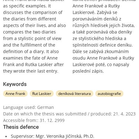
as specific examples. It
Anne Frankové a Rutky
discusses the comparison of
Laskierové. Zabývá se
the diaries from different
porovnáváním deníků z
aspects of their lives, and also
různých hledisek jejich života,
compares the two diaries
a také porovnává oba deníky
from a stylistic point of view
ze stylistického hlediska a
and the fulfillment of the
splnitelnosti definice deníku.
definition of a diary. It also
Dále se zabývá zkoumáním
examines the fate of Anne
osudu Anne Frankové a Rutky
Frank and Rutka Laskier after
Laskierové poté, co napsaly
they wrote their last entry.
poslední zápis.
Keywords
Anne Frank
Rut Laskier
deníková literatura
autobiografie
Language used: German
Date on which the thesis was submitted / produced: 21. 4. 2023
Accessible from:: 31. 12. 2999
Thesis defence
Supervisor: Mgr. Veronika Jičínská, Ph.D.