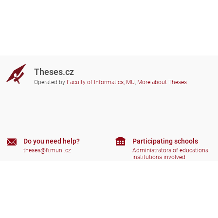
Theses.cz
Operated by
Faculty of Informatics, MU
,
More about Theses
Do you need help?
Participating schools
theses@fi.muni.cz
Administrators of educational
institutions involved
Help
Privacy
Frequently asked questions
Accessibility
Zobrazit klasickou verzi