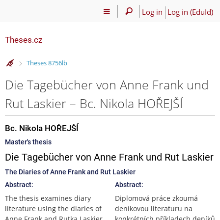
Log in
Log in (EduId)
Theses.cz
>
Theses 8756lb
Die Tagebücher von Anne Frank und
Rut Laskier – Bc. Nikola HOŘEJŠÍ
Bc. Nikola HOŘEJŠÍ
Master's thesis
Die Tagebücher von Anne Frank und Rut Laskier
The Diaries of Anne Frank and Rut Laskier
Abstract:
Abstract:
The thesis examines diary
Diplomová práce zkoumá
literature using the diaries of
deníkovou literaturu na
Anne Frank and Rutka Laskier
konkrétních příkladech deníků