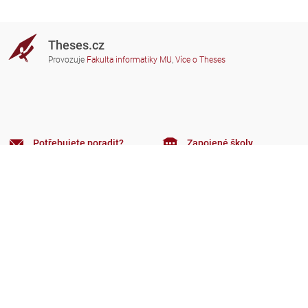
Theses.cz
Provozuje
Fakulta informatiky MU
,
Více o Theses
Potřebujete poradit?
Zapojené školy
theses@fi.muni.cz
Správci zapojených škol
Nápověda
Soukromí
Často kladené dotazy
Přístupnost
Zobrazit klasickou verzi
Nahoru