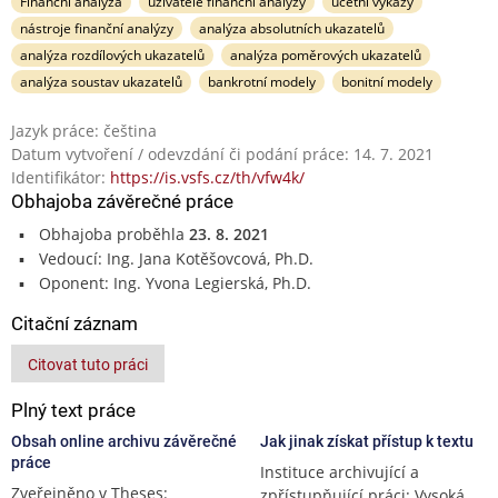
Finanční analýza
uživatelé finanční analýzy
účetní výkazy
nástroje finanční analýzy
analýza absolutních ukazatelů
analýza rozdílových ukazatelů
analýza poměrových ukazatelů
analýza soustav ukazatelů
bankrotní modely
bonitní modely
Jazyk práce: čeština
Datum vytvoření / odevzdání či podání práce: 14. 7. 2021
Identifikátor:
https://is.vsfs.cz/th/vfw4k/
Obhajoba závěrečné práce
Obhajoba proběhla
23. 8. 2021
Vedoucí: Ing. Jana Kotěšovcová, Ph.D.
Oponent: Ing. Yvona Legierská, Ph.D.
Citační záznam
Citovat tuto práci
Plný text práce
Obsah online archivu závěrečné
Jak jinak získat přístup k textu
práce
Instituce archivující a
Zveřejněno v Theses:
zpřístupňující práci: Vysoká