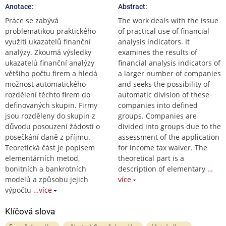
Anotace:
Abstract:
Práce se zabývá
The work deals with the issue
problematikou praktického
of practical use of financial
využití ukazatelů finanční
analysis indicators. It
analýzy. Zkoumá výsledky
examines the results of
ukazatelů finanční analýzy
financial analysis indicators of
většího počtu firem a hledá
a larger number of companies
možnost automatického
and seeks the possibility of
rozdělení těchto firem do
automatic division of these
definovaných skupin. Firmy
companies into defined
jsou rozděleny do skupin z
groups. Companies are
důvodu posouzení žádosti o
divided into groups due to the
posečkání daně z příjmu.
assessment of the application
Teoretická část je popisem
for income tax waiver. The
elementárních metod,
theoretical part is a
bonitních a bankrotních
description of elementary
…
modelů a způsobu jejich
více
výpočtu
…více
Klíčová slova