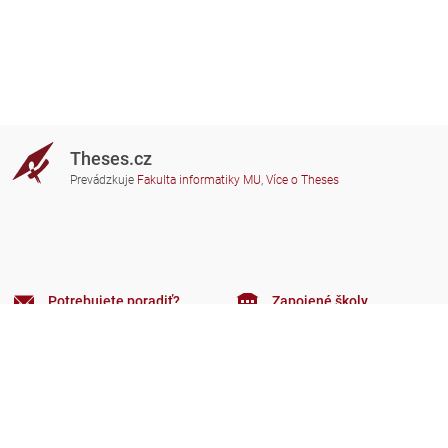
Theses.cz
Prevádzkuje
Fakulta informatiky MU
,
Více o Theses
Potrebujete poradiť?
Zapojené školy
theses@fi.muni.cz
Správcovia zapojených škôl
Nápoveda
Súkromie
Často kladené dotazy
Přístupnost