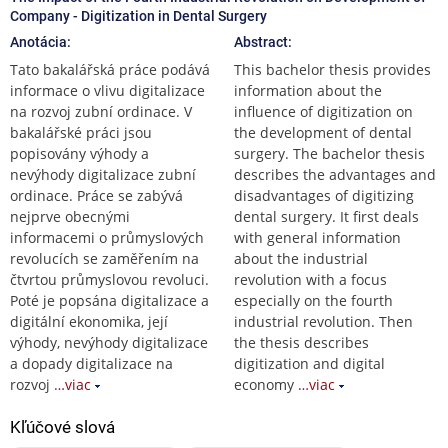
Company - Digitization in Dental Surgery
Anotácia:
Abstract:
Tato bakalářská práce podává
This bachelor thesis provides
informace o vlivu digitalizace
information about the
na rozvoj zubní ordinace. V
influence of digitization on
bakalářské práci jsou
the development of dental
popisovány výhody a
surgery. The bachelor thesis
nevýhody digitalizace zubní
describes the advantages and
ordinace. Práce se zabývá
disadvantages of digitizing
nejprve obecnými
dental surgery. It first deals
informacemi o průmyslových
with general information
revolucích se zaměřením na
about the industrial
čtvrtou průmyslovou revoluci.
revolution with a focus
Poté je popsána digitalizace a
especially on the fourth
digitální ekonomika, její
industrial revolution. Then
výhody, nevýhody digitalizace
the thesis describes
a dopady digitalizace na
digitization and digital
rozvoj
…viac
economy
…viac
Kľúčové slová