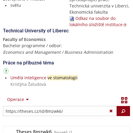
světu
Technická univerzita v Liberci,
Ekonomická fakulta
Odkaz na soubor do
lokálního úložiště instituce
Technical University of Liberec
Faculty of Economics
Bachelor programme / odbor:
Economics and Management / Business Administration
Práce na příbuzné téma
Umělá inteligence
ve stomatologii
Kristýna Žaludová
Operace
Vy
Theses 8mzwk6
8mzwk6
/2