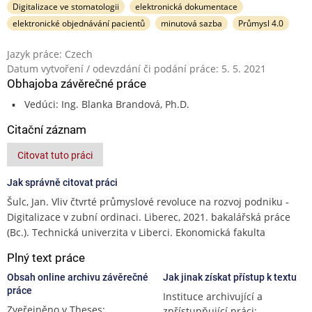
Digitalizace ve stomatologii
elektronická dokumentace
elektronické objednávání pacientů
minutová sazba
Průmysl 4.0
Jazyk práce: Czech
Datum vytvoření / odevzdání či podání práce: 5. 5. 2021
Obhajoba závěrečné práce
Vedúci: Ing. Blanka Brandová, Ph.D.
Citační záznam
Citovat tuto práci
Jak správně citovat práci
Šulc, Jan. Vliv čtvrté průmyslové revoluce na rozvoj podniku -
Digitalizace v zubní ordinaci. Liberec, 2021. bakalářská práce
(Bc.). Technická univerzita v Liberci. Ekonomická fakulta
Plný text práce
Obsah online archivu závěrečné
Jak jinak získat přístup k textu
práce
Instituce archivující a
Zveřejněno v Theses:
zpřístupňující práci: