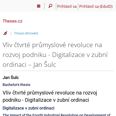
Prihlásiť sa
Prihlásiť sa (EduID)
Theses.cz
>
Theses 8mzwk6
Vliv čtvrté průmyslové revoluce na
rozvoj podniku - Digitalizace v zubní
ordinaci – Jan Šulc
Jan Šulc
Bachelor's thesis
Vliv čtvrté průmyslové revoluce na rozvoj
podniku - Digitalizace v zubní ordinaci
Digitalizace v zubní ordinaci
The Impact of the Fourth Industrial Revolution on Development of