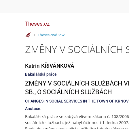
Theses.cz
>
Theses cwd3qw
Katrin KŘIVÁNKOVÁ
Bakalářská práce
ZMĚNY V SOCIÁLNÍCH SLUŽBÁCH VE
SB., O SOCIÁLNÍCH SLUŽBÁCH
CHANGES IN SOCIAL SERVICES IN THE TOWN OF KRNOV 
Anotace:
Bakalářská práce se zabývá vlivem zákona č. 108/2006 
sociálních službách, jež nabyl účinnosti 1. ledna 2007
Popisuje změny související s přijetím tohoto zákona v