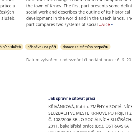
 práce a
the town of Krnov. The first part presents some defini
 českých
social work and describes the outline of its historical
 služeb,
development in the world and in the Czech lands. T
part compares two systems of social
…více
álních služeb
příspěvek na péči
dotace ze státního rozpočtu
Datum vytvoření / odevzdání či podání práce: 6. 6. 20
Jak správně citovat práci
KŘIVÁNKOVÁ, Katrin. ZMĚNY V SOCIÁLNÍC
SLUŽBÁCH VE MĚSTĚ KRNOVĚ PO PŘIJETÍ
Č. 108/2006 SB., O SOCIÁLNÍCH SLUŽBÁCH.
2011. bakalářská práce (Bc.). OSTRAVSKÁ