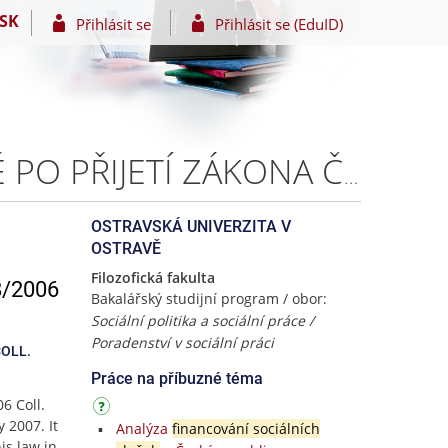
SK
Přihlásit se
Přihlásit se (EduID)
ZMĚNY V SOCIÁLNÍCH SLUŽBÁCH VE MĚSTĚ KRNOVĚ PO PŘIJETÍ ZÁKONA Č. 108/2006 SB., O SOCIÁLNÍCH SLUŽBÁCH – Katrin KŘIVÁNKOVÁ
OSTRAVSKÁ UNIVERZITA V
OSTRAVĚ
Filozofická fakulta
/2006
Bakalářský studijní program / obor:
Sociální politika a sociální práce /
Poradenství v sociální práci
COLL.
Práce na příbuzné téma
6 Coll.
 2007. It
Analýza
financování sociálních
is law in