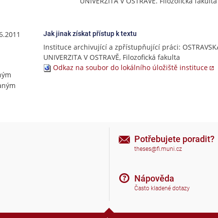
UNIVERZITA V OSTRAVĚ. Filozofická fakulta
.6.2011
Jak jinak získat přístup k textu
Instituce archivující a zpřístupňující práci: OSTRAVSK
UNIVERZITA V OSTRAVĚ, Filozofická fakulta
Odkaz na soubor do lokálního úložiště instituce
ným
vaným
Potřebujete poradit?
theses@fi.muni.cz
Nápověda
Často kladené dotazy