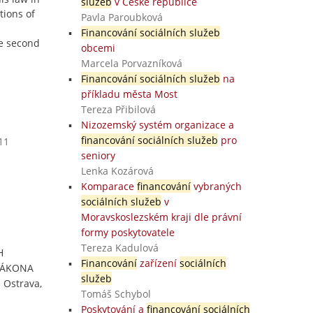
služeb
v České republice
tions of
Pavla Paroubková
Financování sociálních služeb
he second
obcemi
Marcela Porvazníková
Financování sociálních služeb
na
příkladu města Most
Tereza Přibilová
Nizozemský systém organizace a
financování sociálních služeb
pro
11
seniory
Lenka Kozárová
Komparace
financování
vybraných
sociálních služeb
v
Moravskoslezském kraji dle právní
formy poskytovatele
Tereza Kadulová
H
Financování
zařízení
sociálních
 ZÁKONA
služeb
 Ostrava,
Tomáš Schybol
Poskytování a
financování sociálních