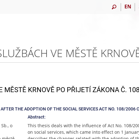
EN
 MĚSTĚ KRNOVĚ PO PŘIJETÍ ZÁKONA Č. 108
AFTER THE ADOPTION OF THE SOCIAL SERVICES ACT NO. 108/2006 
Abstract:
Sb., o
This thesis deals with the influence of Act No. 108/200
.
on social services, which came into effect on 1 January
e městě
describes the changes related with the adoption of th