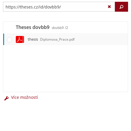
Vy
Theses dovbb9
dovbb9
/2
thesis
Diplomova_Prace.pdf
Více možností