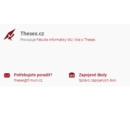
Theses.cz
Provozuje
Fakulta informatiky MU
,
Více o Theses
Potřebujete poradit?
Zapojené školy
theses@fi.muni.cz
Správci zapojených škol
Nápověda
Soukromí
Často kladené dotazy
Přístupnost
Zobrazit klasickou verzi