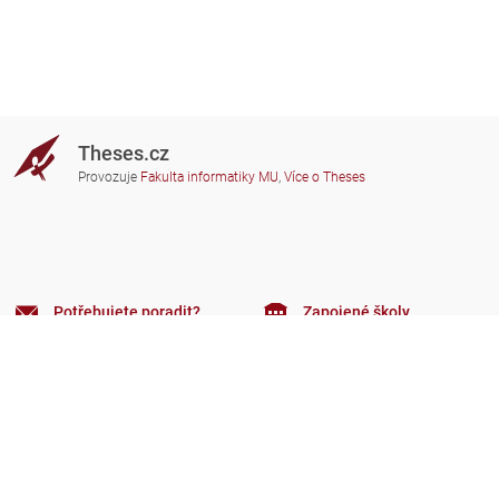
Theses.cz
Provozuje
Fakulta informatiky MU
,
Více o Theses
Potřebujete poradit?
Zapojené školy
theses@fi.muni.cz
Správci zapojených škol
Nápověda
Soukromí
Často kladené dotazy
Přístupnost
Zobrazit klasickou verzi