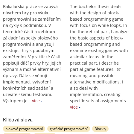
Bakalářská práce se zabývá
The bachelor thesis deals
návrhem hry pro výuku
with the design of block-
programování se zaměřením
based programming game
na cykly s podmínkou. V
with focus on while loops. In
teoretické části rozebírám
the theoretical part, I analyze
základní aspekty blokového
the basic aspects of block-
programování a analyzuji
based programming and
existující hry s podobným
examine existing games with
zaměřením. V praktické části
a similar focus. In the
popisuji dílčí prvky hry, jejich
practical part, I describe
význam a možné alternativní
partial game features, its'
úpravy. Dále se věnuji
meaning and possible
implementaci, vytvoření
alternative modifications. I
konkrétních sad zadání a
also deal with
uživatelskému testovaní.
implementation, creating
Výstupem je
…více
specific sets of assignments
…
více
Klíčová slova
blokové programování
grafické programování
Blockly