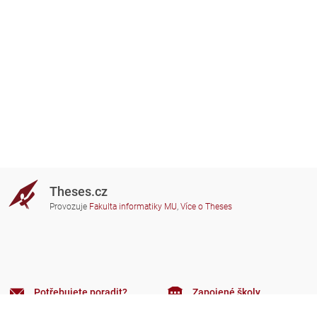
Theses.cz
Provozuje
Fakulta informatiky MU
,
Více o Theses
Potřebujete poradit?
Zapojené školy
theses@fi.muni.cz
Správci zapojených škol