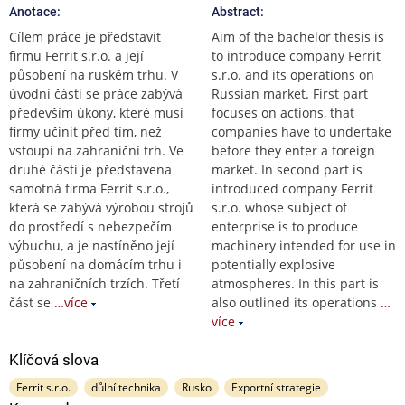
Anotace:
Abstract:
Cílem práce je představit
Aim of the bachelor thesis is
firmu Ferrit s.r.o. a její
to introduce company Ferrit
působení na ruském trhu. V
s.r.o. and its operations on
úvodní části se práce zabývá
Russian market. First part
především úkony, které musí
focuses on actions, that
firmy učinit před tím, než
companies have to undertake
vstoupí na zahraniční trh. Ve
before they enter a foreign
druhé části je představena
market. In second part is
samotná firma Ferrit s.r.o.,
introduced company Ferrit
která se zabývá výrobou strojů
s.r.o. whose subject of
do prostředí s nebezpečím
enterprise is to produce
výbuchu, a je nastíněno její
machinery intended for use in
působení na domácím trhu i
potentially explosive
na zahraničních trzích. Třetí
atmospheres. In this part is
část se
…více
also outlined its operations
…
více
Klíčová slova
Ferrit s.r.o.
důlní technika
Rusko
Exportní strategie