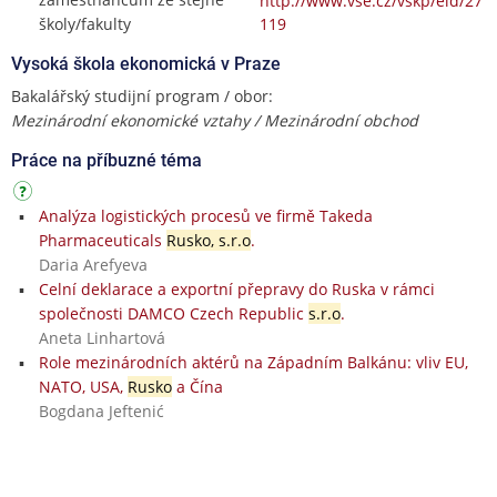
http://www.vse.cz/vskp/eid/27
školy/fakulty
119
Vysoká škola ekonomická v Praze
Bakalářský studijní program / obor:
Mezinárodní ekonomické vztahy / Mezinárodní obchod
Práce na příbuzné téma
Analýza logistických procesů ve firmě Takeda
Pharmaceuticals
Rusko, s.r.o
.
Daria Arefyeva
Celní deklarace a exportní přepravy do Ruska v rámci
společnosti DAMCO Czech Republic
s.r.o
.
Aneta Linhartová
Role mezinárodních aktérů na Západním Balkánu: vliv EU,
NATO, USA,
Rusko
a Čína
Bogdana Jeftenić