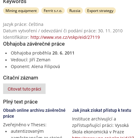
Keywords
Mining equipment
Ferrit s.r.o.
Russia
Export strategy
Jazyk práce: čeština
Datum vytvoření / odevzdání či podání práce: 30. 11. 2010
Identifikátor:
http://www.vse.cz/vskp/eid/27119
Obhajoba závěrečné práce
Obhajoba proběhla
20. 6. 2011
Vedoucí: Jiří Zeman
Oponent: Alena Filipová
Citační záznam
Citovat tuto práci
Plný text práce
Obsah online archivu závěrečné
Jak jinak získat přístup k textu
práce
Instituce archivující a
Zveřejněno v Theses:
zpřístupňující práci: Vysoká
autentizovaným
škola ekonomická v Praze
zaměstnancům ze stejné