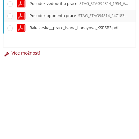
Posudek vedoucího práce
STAG_STAG94814_1954_V.pdf
Posudek oponenta práce
STAG_STAG94814_247183_O.pdf
Bakalarska__prace_Ivana_Lonayova_KSPSB3.pdf
Více možností