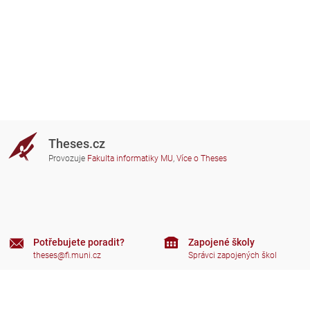
Theses.cz
Provozuje
Fakulta informatiky MU
,
Více o Theses
Potřebujete poradit?
Zapojené školy
theses@fi.muni.cz
Správci zapojených škol
Nápověda
Soukromí
Často kladené dotazy
Přístupnost