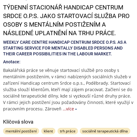
TÝDENNÍ STACIONÁŘ HANDICAP CENTRUM
SRDCE O.P.S. JAKO STARTOVACÍ SLUŽBA PRO
OSOBY S MENTÁLNÍM POSTIŽENÍM A
NÁSLEDNÉ UPLATNĚNÍ NA TRHU PRÁCE.
WEEKLY CARE CENTRE HANDICAP CENTRUM SRDCE O.P.S. AS A
STARTING SERVICE FOR MENTALLY DISABLED PERSONS AND
THEIR CAREER POSSIBILITIES IN THE LABOUR MARKET.
Anotace:
Bakalářská práce se věnuje startovací službě pro osoby s
mentálním postižením, v rámci nabízených sociálních služeb v
zařízení Handicap centrum Srdce o.p.s., Poděbrady. Startovací
služba slouží klientům, kteří mají zájem pracovat. Začlení se do
sociálně terapeutické dílny, kde si vyzkouší různé druhy práce.
V rámci jejich postižení jsou požadovány činnosti, které využijí v
pracovním procesu. Zároveň
…více
Klíčová slova
mentální postižení
klient
trh práce
sociálně terapeutická dílna