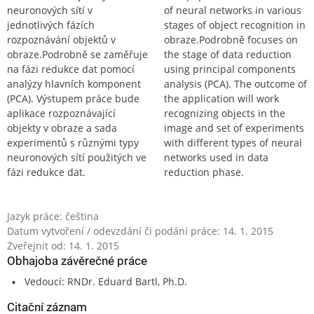
neuronových sítí v
of neural networks in various
jednotlivých fázích
stages of object recognition in
rozpoznávání objektů v
obraze.Podrobně focuses on
obraze.Podrobně se zaměřuje
the stage of data reduction
na fázi redukce dat pomocí
using principal components
analýzy hlavních komponent
analysis (PCA). The outcome of
(PCA). Výstupem práce bude
the application will work
aplikace rozpoznávající
recognizing objects in the
objekty v obraze a sada
image and set of experiments
experimentů s různými typy
with different types of neural
neuronových sítí použitých ve
networks used in data
fázi redukce dat.
reduction phase.
Jazyk práce: čeština
Datum vytvoření / odevzdání či podání práce: 14. 1. 2015
Zveřejnit od: 14. 1. 2015
Obhajoba závěrečné práce
Vedoucí: RNDr. Eduard Bartl, Ph.D.
Citační záznam