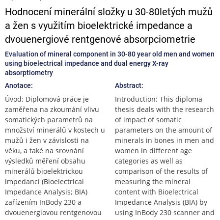
Hodnocení minerální složky u 30-80letých mužů
a žen s využitím bioelektrické impedance a
dvouenergiové rentgenové absorpciometrie
Evaluation of mineral component in 30-80 year old men and women
using bioelectrical impedance and dual energy X-ray
absorptiometry
Anotace:
Abstract:
Úvod: Diplomová práce je
Introduction: This diploma
zaměřena na zkoumání vlivu
thesis deals with the research
somatických parametrů na
of impact of somatic
množství minerálů v kostech u
parameters on the amount of
mužů i žen v závislosti na
minerals in bones in men and
věku, a také na srovnání
women in different age
výsledků měření obsahu
categories as well as
minerálů bioelektrickou
comparison of the results of
impedancí (Bioelectrical
measuring the mineral
Impedance Analysis; BIA)
content with Bioelectrical
zařízením InBody 230 a
Impedance Analysis (BIA) by
dvouenergiovou rentgenovou
using InBody 230 scanner and