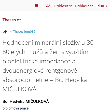
Přihlásit se
Přihlásit se (EduID)
Theses.cz
>
Theses fqm085
Hodnocení minerální složky u 30-
80letých mužů a žen s využitím
bioelektrické impedance a
dvouenergiové rentgenové
absorpciometrie – Bc. Hedvika
MIČULKOVÁ
Bc. Hedvika MIČULKOVÁ
Diplomová práce