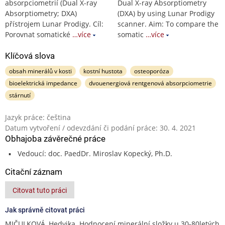
absorpciometrií (Dual X-ray
Dual X-ray Absorptiometry
Absorptiometry; DXA)
(DXA) by using Lunar Prodigy
přístrojem Lunar Prodigy. Cíl:
scanner. Aim: To compare the
Porovnat somatické
…více
somatic
…více
Klíčová slova
obsah minerálů v kosti
kostní hustota
osteoporóza
bioelektrická impedance
dvouenergiová rentgenová absorpciometrie
stárnutí
Jazyk práce: čeština
Datum vytvoření / odevzdání či podání práce: 30. 4. 2021
Obhajoba závěrečné práce
Vedoucí: doc. PaedDr. Miroslav Kopecký, Ph.D.
Citační záznam
Citovat tuto práci
Jak správně citovat práci
MIČULKOVÁ, Hedvika. Hodnocení minerální složky u 30-80letých