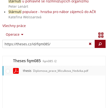
stárnutí
u pohlavně se rozmnožujících organizmů
Peter Lenárt
Stárnutí
populace - hrozba pro nábor zájemců do AČR
Kateřina Weissarová
Všechny práce
Operace
Vy
Theses fqm085
fqm085
/2
thesis
Diplomova_prace_Miculkova_Hedvika.pdf