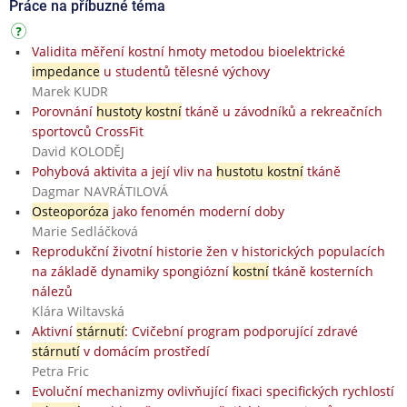
Práce na příbuzné téma
Validita měření kostní hmoty metodou bioelektrické
impedance
u studentů tělesné výchovy
Marek KUDR
Porovnání
hustoty kostní
tkáně u závodníků a rekreačních
sportovců CrossFit
David KOLODĚJ
Pohybová aktivita a její vliv na
hustotu kostní
tkáně
Dagmar NAVRÁTILOVÁ
Osteoporóza
jako fenomén moderní doby
Marie Sedláčková
Reprodukční životní historie žen v historických populacích
na základě dynamiky spongiózní
kostní
tkáně kosterních
nálezů
Klára Wiltavská
Aktivní
stárnutí
: Cvičební program podporující zdravé
stárnutí
v domácím prostředí
Petra Fric
Evoluční mechanizmy ovlivňující fixaci specifických rychlostí