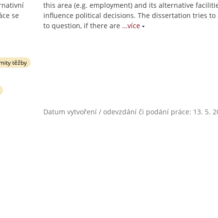
rnativní
this area (e.g. employment) and its alternative faciliti
ráce se
influence political decisions. The dissertation tries t
to question, if there are
…více
imity těžby
Datum vytvoření / odevzdání či podání práce: 13. 5. 