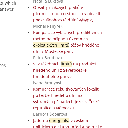
Natália Lukšová
es, which
Obsahy rizikových prvků v
o answer
plodnicích hub rostoucích v oblasti
podkrušnohorské důlní výsypky
Michal Panýrek
Komparace vybraných prediktivních
metod na případu územních
ekologických limitů
těžby hnědého
uhlí v Mostecké pánvi
Petra Bendlová
Vliv těžebních
limitů
na produkci
2008
hnědého uhlí z Severočeské
hnědouhelné pánve
Ivana Aranyosi
Komparace rekultivovaných lokalit
po těžbě hnědého uhlí na
vybraných případech jezer v České
republice a Německu
Barbora Šoberová
Jaderná
energetika
v českém
politickém diskurzu před a po ruské