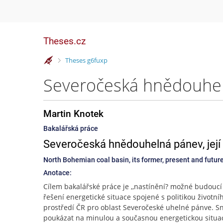
Theses.cz
>
Theses g6fuxp
Martin Knotek
Bakalářská práce
Severočeská hnědouhelná pánev, její
North Bohemian coal basin, its former, present and future
Anotace:
Cílem bakalářské práce je ,,nastínění? možné budoucí
řešení energetické situace spojené s politikou životní
prostředí ČR pro oblast Severočeské uhelné pánve. S
poukázat na minulou a současnou energetickou situaci