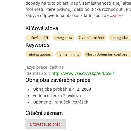
dopady na tuto oblast (např. zaměstnanost) a její alte
možnosti, které ovlivňují další politická rozhodnutí. P
zabývá odpovědí na otázku, zda-li jsou zde
…více
Klíčová slova
klíčoví aktéři
energetika
životní prosředí
ekologické l
Keywords
mining quotas
lignite mining
North Bohemian coal basin
Jazyk práce: čeština
Identifikátor:
http://www.vse.cz/vskp/eid/6561
Obhajoba závěrečné práce
Obhajoba proběhla
4. 2. 2009
Vedoucí: Lenka Slavíková
Oponent: František Petrášek
Citační záznam
Citovat tuto práci