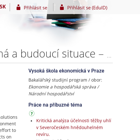
SK
Přihlásit se
Přihlásit se (EduID)
Severočeská hnědouhelná pánev, její minulá, současná a budoucí situace – Martin Knotek
Vysoká škola ekonomická v Praze
Bakalářský studijní program / obor:
Ekonomie a hospodářská správa /
Národní hospodářství
Práce na příbuzné téma
solutions
Kritická analýza účelnosti těžby uhlí
ironment
v Severočeském hnědouhelném
ffort to
revíru.
cts on