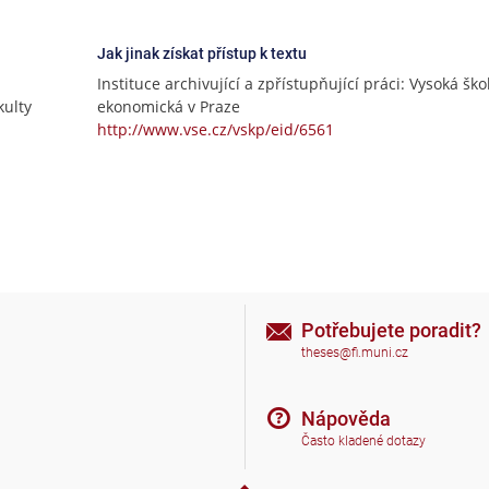
Jak jinak získat přístup k textu
Instituce archivující a zpřístupňující práci: Vysoká ško
ulty
ekonomická v Praze
http://www.vse.cz/vskp/eid/6561
Potřebujete poradit?
theses@fi.muni.cz
Nápověda
Často kladené dotazy