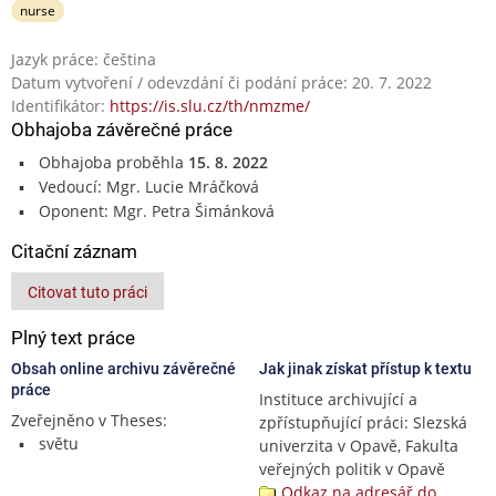
nurse
Jazyk práce: čeština
Datum vytvoření / odevzdání či podání práce: 20. 7. 2022
Identifikátor:
https://is.slu.cz/th/nmzme/
Obhajoba závěrečné práce
Obhajoba proběhla
15. 8. 2022
Vedoucí: Mgr. Lucie Mráčková
Oponent: Mgr. Petra Šimánková
Citační záznam
Citovat tuto práci
Plný text práce
Obsah online archivu závěrečné
Jak jinak získat přístup k textu
práce
Instituce archivující a
Zveřejněno v Theses:
zpřístupňující práci: Slezská
světu
univerzita v Opavě, Fakulta
veřejných politik v Opavě
Odkaz na adresář do