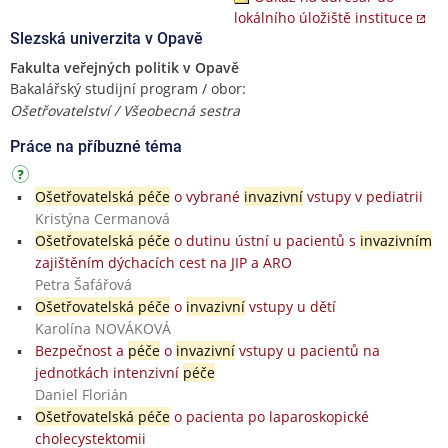
lokálního úložiště instituce
Slezská univerzita v Opavě
Fakulta veřejných politik v Opavě
Bakalářský studijní program / obor:
Ošetřovatelství / Všeobecná sestra
Práce na příbuzné téma
Ošetřovatelská péče
o vybrané
invazivní
vstupy v pediatrii
Kristýna Cermanová
Ošetřovatelská péče
o dutinu ústní u pacientů s
invazivním
zajištěním dýchacích cest na JIP a ARO
Petra Šafářová
Ošetřovatelská péče
o
invazivní
vstupy u dětí
Karolína NOVÁKOVÁ
Bezpečnost a
péče
o
invazivní
vstupy u pacientů na
jednotkách intenzivní
péče
Daniel Florián
Ošetřovatelská péče
o pacienta po laparoskopické
cholecystektomii