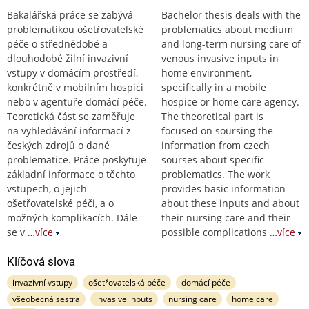
Bakalářská práce se zabývá
Bachelor thesis deals with the
problematikou ošetřovatelské
problematics about medium
péče o střednědobé a
and long-term nursing care of
dlouhodobé žilní invazivní
venous invasive inputs in
vstupy v domácím prostředí,
home environment,
konkrétně v mobilním hospici
specifically in a mobile
nebo v agentuře domácí péče.
hospice or home care agency.
Teoretická část se zaměřuje
The theoretical part is
na vyhledávání informací z
focused on soursing the
českých zdrojů o dané
information from czech
problematice. Práce poskytuje
sourses about specific
základní informace o těchto
problematics. The work
vstupech, o jejich
provides basic information
ošetřovatelské péči, a o
about these inputs and about
možných komplikacích. Dále
their nursing care and their
se v
…více
possible complications
…více
Klíčová slova
invazivní vstupy
ošetřovatelská péče
domácí péče
všeobecná sestra
invasive inputs
nursing care
home care