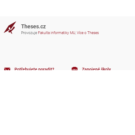
Theses.cz
Provozuje
Fakulta informatiky MU
,
Více o Theses
Potřebujete poradit?
Zapojené školy
theses@fi.muni.cz
Správci zapojených škol
Nápověda
Soukromí
Často kladené dotazy
Přístupnost
Zobrazit klasickou verzi