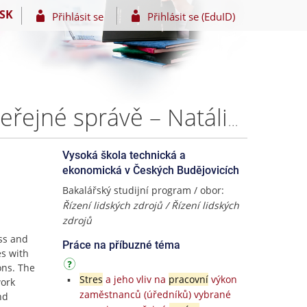
SK
Přihlásit se
Přihlásit se (EduID)
Pracovní stres a syndrom vyhoření zaměstnanců ve veřejné správě – Natálie Kocábová
Vysoká škola technická a
ekonomická v Českých Budějovicích
Bakalářský studijní program / obor:
Řízení lidských zdrojů / Řízení lidských
zdrojů
ess and
Práce na příbuzné téma
s with
ons. The
Stres
a jeho vliv na
pracovní
výkon
work
zaměstnanců (úředníků) vybrané
nd