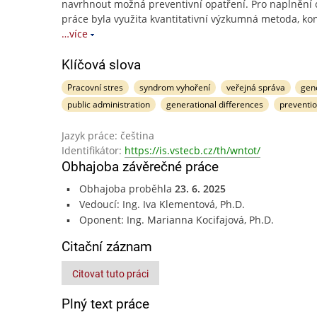
navrhnout možná preventivní opatření. Pro naplnění c
práce byla využita kvantitativní výzkumná metoda, ko
…více
Klíčová slova
Pracovní stres
syndrom vyhoření
veřejná správa
gene
public administration
generational differences
preventi
Jazyk práce: čeština
Identifikátor:
https://is.vstecb.cz/th/wntot/
Obhajoba závěrečné práce
Obhajoba proběhla
23. 6. 2025
Vedoucí: Ing. Iva Klementová, Ph.D.
Oponent: Ing. Marianna Kocifajová, Ph.D.
Citační záznam
Citovat tuto práci
Plný text práce