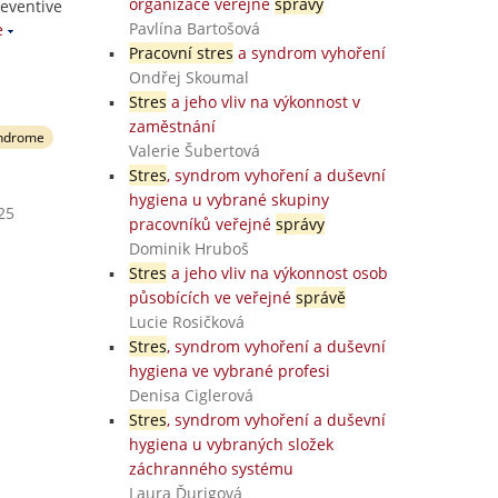
organizace veřejné
správy
reventive
Pavlína Bartošová
e
Pracovní stres
a syndrom vyhoření
Ondřej Skoumal
Stres
a jeho vliv na výkonnost v
zaměstnání
yndrome
Valerie Šubertová
Stres
, syndrom vyhoření a duševní
hygiena u vybrané skupiny
25
pracovníků veřejné
správy
Dominik Hruboš
Stres
a jeho vliv na výkonnost osob
působících ve veřejné
správě
Lucie Rosičková
Stres
, syndrom vyhoření a duševní
hygiena ve vybrané profesi
Denisa Ciglerová
Stres
, syndrom vyhoření a duševní
hygiena u vybraných složek
záchranného systému
Laura Ďurigová