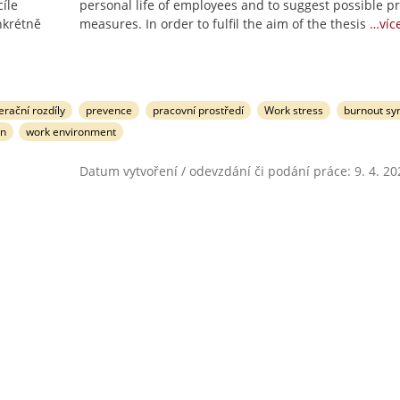
íle
personal life of employees and to suggest possible p
nkrétně
measures. In order to fulfil the aim of the thesis
…víc
rační rozdíly
prevence
pracovní prostředí
Work stress
burnout s
on
work environment
Datum vytvoření / odevzdání či podání práce: 9. 4. 20