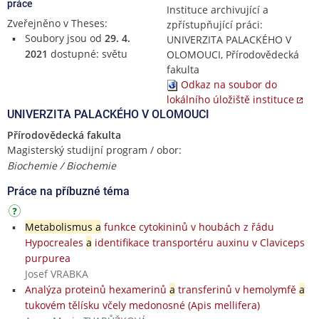
práce
Instituce archivující a
Zveřejněno v Theses:
zpřístupňující práci:
Soubory jsou od
29. 4.
UNIVERZITA PALACKÉHO V
2021
dostupné: světu
OLOMOUCI, Přírodovědecká
fakulta
Odkaz na soubor do
lokálního úložiště instituce
UNIVERZITA PALACKÉHO V OLOMOUCI
Přírodovědecká fakulta
Magisterský studijní program / obor:
Biochemie / Biochemie
Práce na příbuzné téma
Metabolismus a
funkce cytokininů v houbách z řádu
Hypocreales
a
identifikace transportéru auxinu v Claviceps
purpurea
Josef VRABKA
Analýza proteinů hexamerinů
a
transferinů v hemolymfě
a
tukovém tělísku včely medonosné (Apis mellifera)