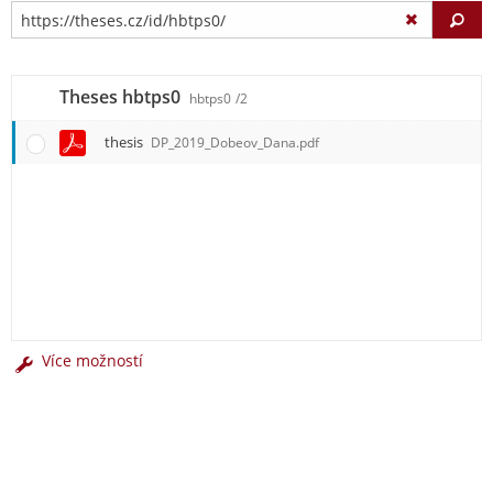
Vy
Theses hbtps0
hbtps0
/2
thesis
DP_2019_Dobeov_Dana.pdf
Více možností