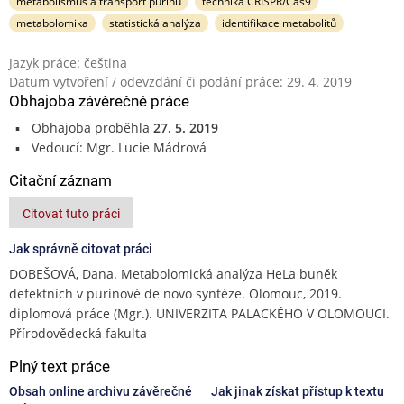
metabolismus a transport purinů
technika CRISPR/Cas9
metabolomika
statistická analýza
identifikace metabolitů
Jazyk práce: čeština
Datum vytvoření / odevzdání či podání práce: 29. 4. 2019
Obhajoba závěrečné práce
Obhajoba proběhla
27. 5. 2019
Vedoucí: Mgr. Lucie Mádrová
Citační záznam
Citovat tuto práci
Jak správně citovat práci
DOBEŠOVÁ, Dana. Metabolomická analýza HeLa buněk
defektních v purinové de novo syntéze. Olomouc, 2019.
diplomová práce (Mgr.). UNIVERZITA PALACKÉHO V OLOMOUCI.
Přírodovědecká fakulta
Plný text práce
Obsah online archivu závěrečné
Jak jinak získat přístup k textu