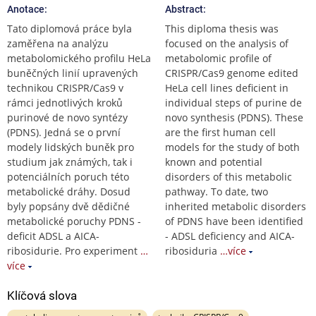
Anotace:
Abstract:
Tato diplomová práce byla
This diploma thesis was
zaměřena na analýzu
focused on the analysis of
metabolomického profilu HeLa
metabolomic profile of
buněčných linií upravených
CRISPR/Cas9 genome edited
technikou CRISPR/Cas9 v
HeLa cell lines deficient in
rámci jednotlivých kroků
individual steps of purine de
purinové de novo syntézy
novo synthesis (PDNS). These
(PDNS). Jedná se o první
are the first human cell
modely lidských buněk pro
models for the study of both
studium jak známých, tak i
known and potential
potenciálních poruch této
disorders of this metabolic
metabolické dráhy. Dosud
pathway. To date, two
byly popsány dvě dědičné
inherited metabolic disorders
metabolické poruchy PDNS -
of PDNS have been identified
deficit ADSL a AICA-
- ADSL deficiency and AICA-
ribosidurie. Pro experiment
…
ribosiduria
…více
více
Klíčová slova