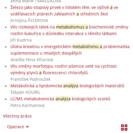
Anna Marie TVARŮŽKOVÁ
Železo jako stopový prvek v lidském těle, ve výživě
a
ve
vzdělávacích plánech základních
a
středních škol
Kristýna ŠYLEROVÁ
Vliv rizikových látek na
metabolismus a
biochemické změny
rostlin kukuřice v důsledku interakce s těmito látkami
Jiří Kudrna
Úloha kreatinu v energetickém
metabolismu a
problematika
suplementace u mladých dospělých
Anežka Nina Vičarová
Vliv změny morfotypu rostlin pšenice seté na rychlost
výměny plynů
a
fluorescenci chlorofylů
František Podroužek
Metabolická a lipidomická
analýza
biologických materiálů
Štěpán KOUŘIL
LC/MS metabolomická
analýza
biologických vzorků
Petra Karmanová
Všechny práce
Operace