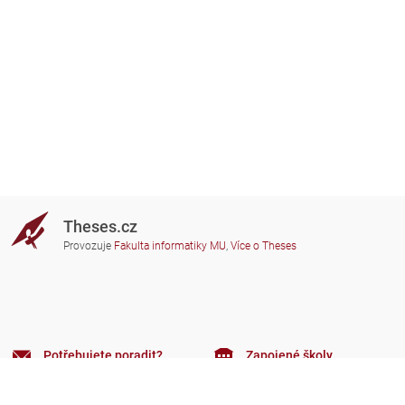
Theses.cz
Provozuje
Fakulta informatiky MU
,
Více o Theses
Potřebujete poradit?
Zapojené školy
theses@fi.muni.cz
Správci zapojených škol