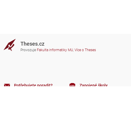
Theses.cz
Provozuje
Fakulta informatiky MU
,
Více o Theses
Potřebujete poradit?
Zapojené školy
theses@fi.muni.cz
Správci zapojených škol
Nápověda
Soukromí
Často kladené dotazy
Přístupnost
Zobrazit klasickou verzi