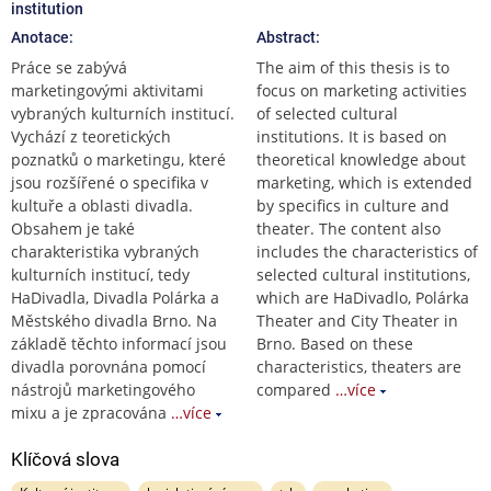
institution
Anotace:
Abstract:
Práce se zabývá
The aim of this thesis is to
marketingovými aktivitami
focus on marketing activities
vybraných kulturních institucí.
of selected cultural
Vychází z teoretických
institutions. It is based on
poznatků o marketingu, které
theoretical knowledge about
jsou rozšířené o specifika v
marketing, which is extended
kultuře a oblasti divadla.
by specifics in culture and
Obsahem je také
theater. The content also
charakteristika vybraných
includes the characteristics of
kulturních institucí, tedy
selected cultural institutions,
HaDivadla, Divadla Polárka a
which are HaDivadlo, Polárka
Městského divadla Brno. Na
Theater and City Theater in
základě těchto informací jsou
Brno. Based on these
divadla porovnána pomocí
characteristics, theaters are
nástrojů marketingového
compared
…více
mixu a je zpracována
…více
Klíčová slova