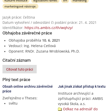
Kulturní instituce
legislativní rámec
trh
marketing
marketingové nástroje.
Jazyk práce: čeština
Datum vytvoření / odevzdání či podání práce: 21. 4. 2021
Identifikátor:
https://is.ambis.cz/th/wqhzy/
Obhajoba závěrečné práce
Obhajoba proběhla
10. 6. 2021
Vedoucí: Ing. Helena Cetlová
Oponent: RNDr. Zuzana Wroblowská, Ph.D.
Citační záznam
Citovat tuto práci
Plný text práce
Obsah online archivu závěrečné
Jak jinak získat přístup k textu
práce
Instituce archivující a
Zveřejněno v Theses:
zpřístupňující práci: AMBIS
světu
vysoká škola, a.s.
Odkaz na adresář do