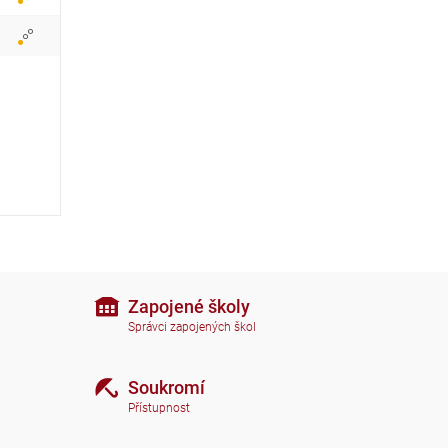
r
a
z
i
t
i
k
o
n
Zapojené školy
Správci zapojených škol
y
Soukromí
Přístupnost