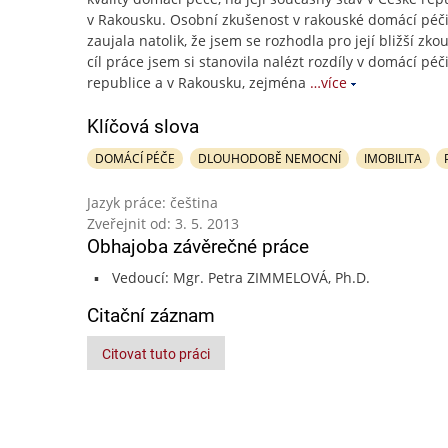
v Rakousku. Osobní zkušenost v rakouské domácí péč
zaujala natolik, že jsem se rozhodla pro její bližší zk
cíl práce jsem si stanovila nalézt rozdíly v domácí péč
republice a v Rakousku, zejména
…více
Klíčová slova
DOMÁCÍ PÉČE
DLOUHODOBĚ NEMOCNÍ
IMOBILITA
Jazyk práce: čeština
Zveřejnit od: 3. 5. 2013
Obhajoba závěrečné práce
Vedoucí: Mgr. Petra ZIMMELOVÁ, Ph.D.
Citační záznam
Citovat tuto práci