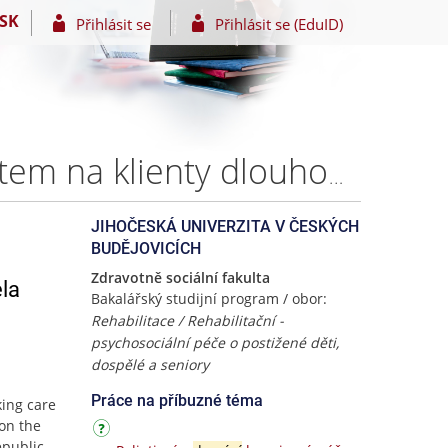
SK
Přihlásit se
Přihlásit se (EduID)
Domácí péče v České republice a v Rakousku s akcentem na klienty dlouhodobě zcela imobilní – Anna SVOBODOVÁ
JIHOČESKÁ UNIVERZITA V ČESKÝCH
BUDĚJOVICÍCH
Zdravotně sociální fakulta
la
Bakalářský studijní program / obor:
Rehabilitace / Rehabilitační -
psychosociální péče o postižené děti,
dospělé a seniory
Práce na příbuzné téma
king care
 on the
epublic