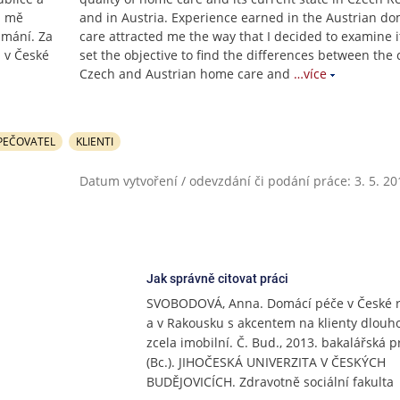
i mě
and in Austria. Experience earned in the Austrian do
oumání. Za
care attracted me the way that I decided to examine it
i v České
set the objective to find the differences between the 
Czech and Austrian home care and
…více
PEČOVATEL
KLIENTI
Datum vytvoření / odevzdání či podání práce: 3. 5. 20
Jak správně citovat práci
SVOBODOVÁ, Anna. Domácí péče v České r
a v Rakousku s akcentem na klienty dlou
zcela imobilní. Č. Bud., 2013. bakalářská p
(Bc.). JIHOČESKÁ UNIVERZITA V ČESKÝCH
BUDĚJOVICÍCH. Zdravotně sociální fakulta