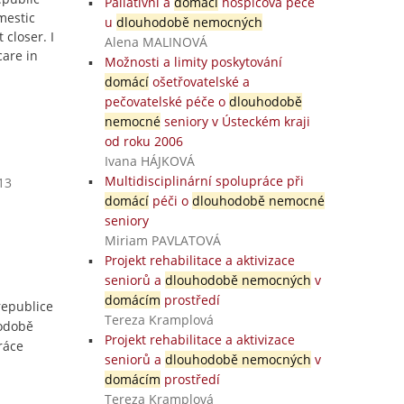
Paliativní a
domácí
hospicová péče
mestic
u
dlouhodobě nemocných
 closer. I
Alena MALINOVÁ
care in
Možnosti a limity poskytování
domácí
ošetřovatelské a
pečovatelské péče o
dlouhodobě
nemocné
seniory v Ústeckém kraji
od roku 2006
Ivana HÁJKOVÁ
Multidisciplinární spolupráce při
13
domácí
péči o
dlouhodobě nemocné
seniory
Miriam PAVLATOVÁ
Projekt rehabilitace a aktivizace
seniorů a
dlouhodobě nemocných
v
domácím
prostředí
epublice
Tereza Kramplová
hodobě
Projekt rehabilitace a aktivizace
ráce
seniorů a
dlouhodobě nemocných
v
domácím
prostředí
Tereza Kramplová