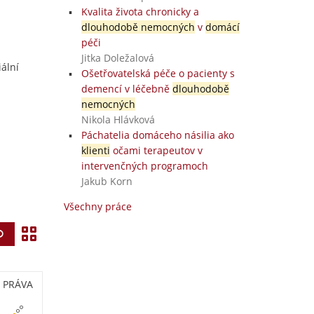
Kvalita života chronicky a
dlouhodobě nemocných
v
domácí
péči
Jitka Doležalová
ální
Ošetřovatelská péče o pacienty s
demencí v léčebně
dlouhodobě
nemocných
Nikola Hlávková
Páchatelia domáceho násilia ako
klienti
očami terapeutov v
intervenčných programoch
Jakub Korn
Všechny práce
Z
Vyhledat
o
b
PRÁVA