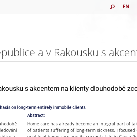
EN
akousku s akcentem na klienty dlouhodobě zce
hasis on long-term entirely immobile clients
Abstract:
ouhodobě
Home care has already become an integral part of ta
sledování
of patients suffering of long-term sickness. I focused
ublice a
quality of home care and its current state in Czech R