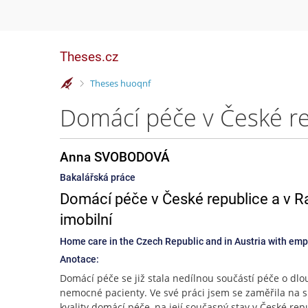
Theses.cz
>
Theses huoqnf
Anna SVOBODOVÁ
Bakalářská práce
Domácí péče v České republice a v R
imobilní
Home care in the Czech Republic and in Austria with emp
Anotace:
Domácí péče se již stala nedílnou součástí péče o dl
nemocné pacienty. Ve své práci jsem se zaměřila na 
kvality domácí péče, na její současný stav v České rep