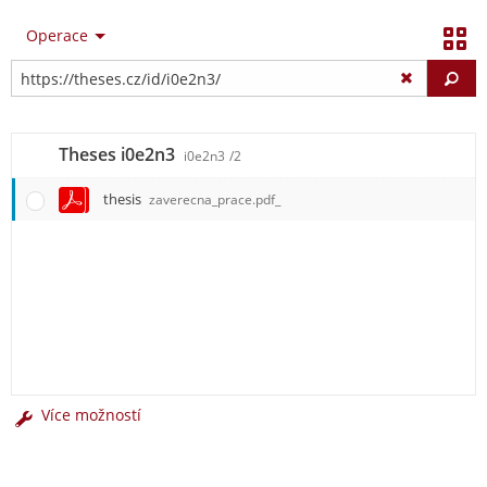
Operace
Vy
Theses i0e2n3
i0e2n3
/2
thesis
zaverecna_prace.pdf_
Více možností