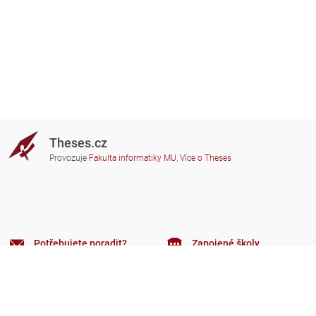
Theses.cz
Provozuje
Fakulta informatiky MU
,
Více o Theses
Potřebujete poradit?
Zapojené školy
theses@fi.muni.cz
Správci zapojených škol
Nápověda
Soukromí
Často kladené dotazy
Přístupnost