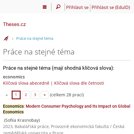
Přihlásit se
Přihlásit se (EduID)
Theses.cz
>
Práce na stejné téma
Práce na stejné téma
Práce na stejné téma (mají shodná klíčová slova):
economics
Klíčová slova abecedně
|
Klíčová slova dle četnosti
(celkem 28 prací)
«
1
2
3
»
Economics
: Modern Consumer Psychology and Its Impact on Global
Economics
(Sofiia Krasnobay)
2023, Bakalářská práce, Provozně ekonomická fakulta / Česká
zemědělská univerzita v Praze