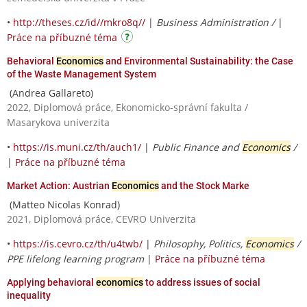
•
http://theses.cz/id//mkro8q//
|
Business Administration /
|
Práce na příbuzné téma
Behavioral
Economics
and Environmental Sustainability: the Case
of the Waste Management System
(Andrea Gallareto)
2022, Diplomová práce, Ekonomicko-správní fakulta /
Masarykova univerzita
•
https://is.muni.cz/th/auch1/
|
Public Finance and
Economics
/
|
Práce na příbuzné téma
Market Action: Austrian
Economics
and the Stock Marke
(Matteo Nicolas Konrad)
2021, Diplomová práce, CEVRO Univerzita
•
https://is.cevro.cz/th/u4twb/
|
Philosophy, Politics,
Economics
/
PPE lifelong learning program
|
Práce na příbuzné téma
Applying behavioral
economics
to address issues of social
inequality