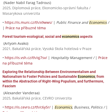
(Nader Nabil Farag Tadrous)
2025, Diplomová práce, Ekonomicko-správní fakulta /
Masarykova univerzita
•
https://is.muni.cz/th/x9wws/
|
Public Finance and
Economics
/
|
Práce na příbuzné téma
Forest tourism-ecological, social and
economics
aspects
(Artyom Avako)
2021, Bakalářská práce, Vysoká škola hotelová v Praze
•
https://is.vsh.cz/th/qj7sv/
|
Hospitality Management /
|
Práce
na příbuzné téma
Exploring the Relationship Between Environmentalism and
Nationalism to Foster Policies and Sustainable
Economics
; from
within the Abstraction of Right-Wing Populism, and furthermore,
Fascism
(Alexander Vanderaa)
2025, Bakalářská práce, CEVRO Univerzita
•
https://is.cevro.cz/th/c6y5r/
|
Economics
, Business, Politics /
|