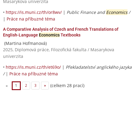
Masarykova univerzita
•
https://is.muni.cz/th/or8wv/
|
Public Finance and
Economics
/
|
Práce na příbuzné téma
A Comparative Analysis of Czech and French Translations of
English-Language
Economics
Textbooks
(Martina Hofmanová)
2025, Diplomová práce, Filozofická fakulta / Masarykova
univerzita
•
https://is.muni.cz/th/et69o/
|
Překladatelství anglického jazyka
/
|
Práce na příbuzné téma
(celkem 28 prací)
«
1
2
3
»