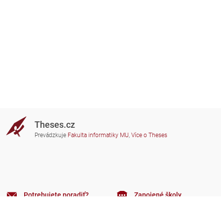
Theses.cz
Prevádzkuje
Fakulta informatiky MU
,
Více o Theses
Potrebujete poradiť?
Zapojené školy
theses@fi.muni.cz
Správcovia zapojených škôl