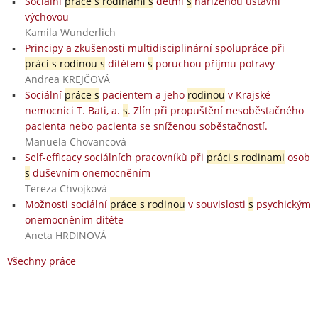
Sociální
práce s rodinami s
dětmi
s
nařízenou ústavní
výchovou
Kamila Wunderlich
Principy a zkušenosti multidisciplinární spolupráce při
práci s rodinou s
dítětem
s
poruchou příjmu potravy
Andrea KREJČOVÁ
Sociální
práce s
pacientem a jeho
rodinou
v Krajské
nemocnici T. Bati, a.
s
. Zlín při propuštění nesoběstačného
pacienta nebo pacienta se sníženou soběstačností.
Manuela Chovancová
Self-efficacy sociálních pracovníků při
práci s rodinami
osob
s
duševním onemocněním
Tereza Chvojková
Možnosti sociální
práce s rodinou
v souvislosti
s
psychickým
onemocněním dítěte
Aneta HRDINOVÁ
Všechny práce