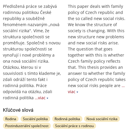
Předložená práce se zabývá
This paper deals with family
rodinnou politikou České
policy of Czech republic and
republiky a souběžně
the so called new social risks.
fenoménem nazvaným ,,nová
We know the structure of
sociální rizika". Víme, že
society is changing. With this
struktura společnosti se
new structure new problems
proměňuje. Společně s novou
and new social risks arise.
strukturou společnosti se
The question that goes
vynořují i nové problémy a
together with this is whether
ona nová sociální rizika.
Czech family policy reflects
Otázkou, kterou si v
that. This thesis provides an
souvislosti s tímto klademe je,
answer to whether the family
zdali odráží tento fakt i
policy of Czech republic takes
rodinná politika. Práce
new social risks people are
…
odpovídá na otázku, zdali
viac
rodinná politika
…viac
Kľúčové slová
Rodina
Sociální politika
Rodinná politika
Nová sociální rizika
Postindustriální společnost
Sociální práce s rodinou