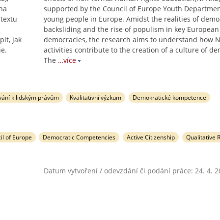
na
supported by the Council of Europe Youth Departme
ntextu
young people in Europe. Amidst the realities of demo
backsliding and the rise of populism in key European
it, jak
democracies, the research aims to understand how 
ie.
activities contribute to the creation of a culture of d
The
…více
vání k lidským právům
Kvalitativní výzkum
Demokratické kompetence
il of Europe
Democratic Competencies
Active Citizenship
Qualitative 
Datum vytvoření / odevzdání či podání práce: 24. 4. 