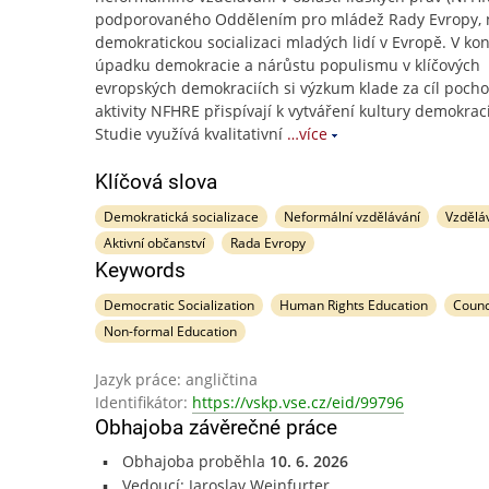
podporovaného Oddělením pro mládež Rady Evropy, 
demokratickou socializaci mladých lidí v Evropě. V ko
úpadku demokracie a nárůstu populismu v klíčových
evropských demokraciích si výzkum klade za cíl pochop
aktivity NFHRE přispívají k vytváření kultury demokrac
Studie využívá kvalitativní
…více
Klíčová slova
Demokratická socializace
Neformální vzdělávání
Vzdělá
Aktivní občanství
Rada Evropy
Keywords
Democratic Socialization
Human Rights Education
Counc
Non-formal Education
Jazyk práce: angličtina
Identifikátor:
https://vskp.vse.cz/eid/99796
Obhajoba závěrečné práce
Obhajoba proběhla
10. 6. 2026
Vedoucí: Jaroslav Weinfurter