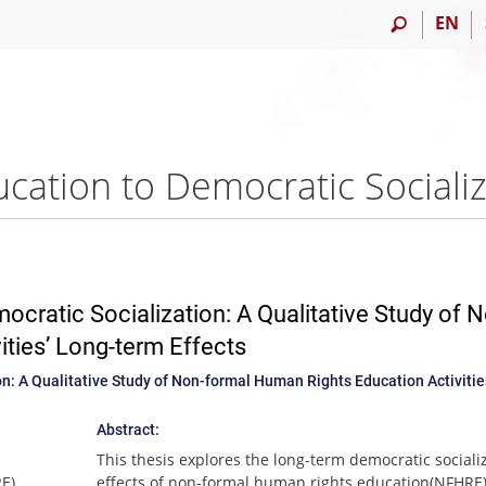
EN
ratic Socialization: A Qualitative Study of N
ties’ Long-term Effects
: A Qualitative Study of Non-formal Human Rights Education Activitie
Abstract:
This thesis explores the long-term democratic sociali
E),
effects of non-formal human rights education(NFHRE