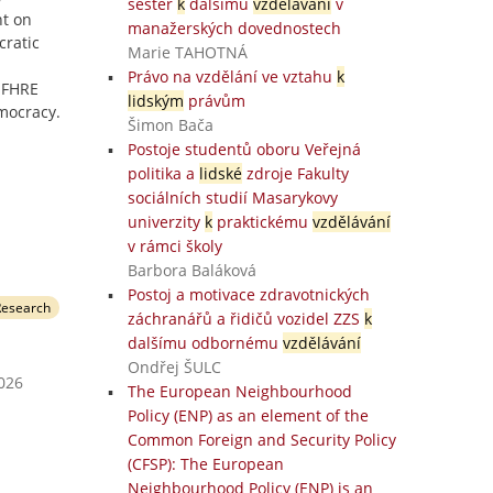
sester
k
dalšímu
vzdělávání
v
nt on
manažerských dovednostech
cratic
Marie TAHOTNÁ
Právo na vzdělání ve vztahu
k
NFHRE
lidským
právům
emocracy.
Šimon Bača
Postoje studentů oboru Veřejná
politika a
lidské
zdroje Fakulty
sociálních studií Masarykovy
univerzity
k
praktickému
vzdělávání
v rámci školy
Barbora Baláková
Postoj a motivace zdravotnických
Research
záchranářů a řidičů vozidel ZZS
k
dalšímu odbornému
vzdělávání
Ondřej ŠULC
2026
The European Neighbourhood
Policy (ENP) as an element of the
Common Foreign and Security Policy
(CFSP): The European
Neighbourhood Policy (ENP) is an