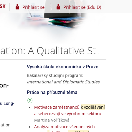
SK
Přihlásit se
Přihlásit se (EduID)
From Human Rights Education to Democratic Socialization: A Qualitative Study of Non-formal Human Rights Education Activities’ Long-term Effects – Mustafa Andım Çoban
Vysoká škola ekonomická v Praze
Bakalářský studijní program:
International and Diplomatic Studies
on-
Práce na příbuzné téma
s’ Long-
Motivace zaměstnanců
k vzdělávání
a seberozvoji ve výrobním sektoru
Martina Voříšková
zation
Analýza motivace všeobecných
)