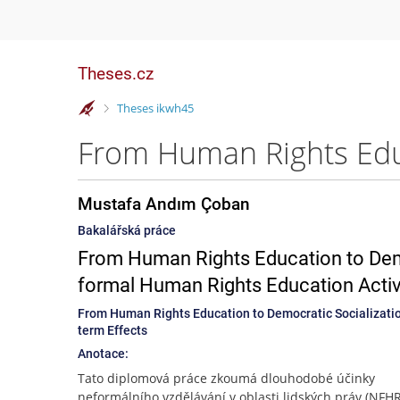
Theses.cz
>
Theses ikwh45
Mustafa Andım Çoban
Bakalářská práce
From Human Rights Education to Democ
formal Human Rights Education Activi
From Human Rights Education to Democratic Socialization
term Effects
Anotace:
Tato diplomová práce zkoumá dlouhodobé účinky
neformálního vzdělávání v oblasti lidských práv (NFHR