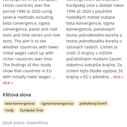
Union countries over the
Európskej únie v období rokov
period 1996 to 2020 using
1996 až 2020 s použitím
several methods including
niekoľkých metód vrátane
beta convergence, sigma
beta konvergencie, sigma
convergence, panel unit root
konvergencie, panelových
tests and time series unit root
testov jednotkového koreňa a
tests. The aim is to see
testov jednotkového koreňa v
whether countries with lower
časových radách. Cieľom je
initial wages catch up with
zistiť, či krajiny s nižšími
richer countries over time.
počiatočnými mzdami časom
The findings of this study
dobehnú bohatšie krajiny. Zo
show that countries in EU
zistení tejto štúdie vyplýva, že
with initially lower wages
…
krajiny v EÚ s pôvodne
…více
více
Klíčová slova
beta-konvergencia
sigma-konvergencia
jednotkový koreň
mzdy
Európska Únia
Jazyk práce: slovenština