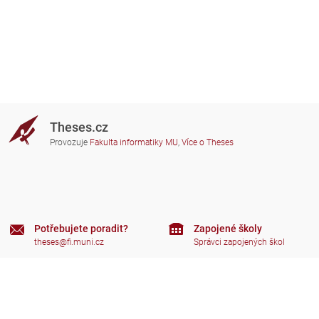
Theses.cz
Provozuje
Fakulta informatiky MU
,
Více o Theses
Potřebujete poradit?
Zapojené školy
theses@fi.muni.cz
Správci zapojených škol
Nápověda
Soukromí
Často kladené dotazy
Přístupnost