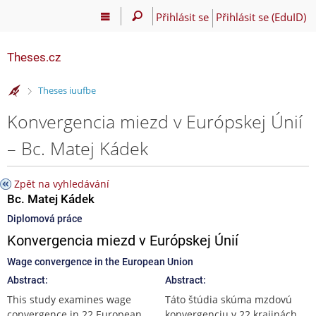
Přihlásit se
Přihlásit se (EduID)
Theses.cz
>
Theses iuufbe
Konvergencia miezd v Európskej Únií
– Bc. Matej Kádek
Zpět na vyhledávání
Bc. Matej Kádek
Diplomová práce
Konvergencia miezd v Európskej Únií
Wage convergence in the European Union
Abstract:
Abstract:
This study examines wage
Táto štúdia skúma mzdovú
convergence in 22 European
konvergenciu v 22 krajinách