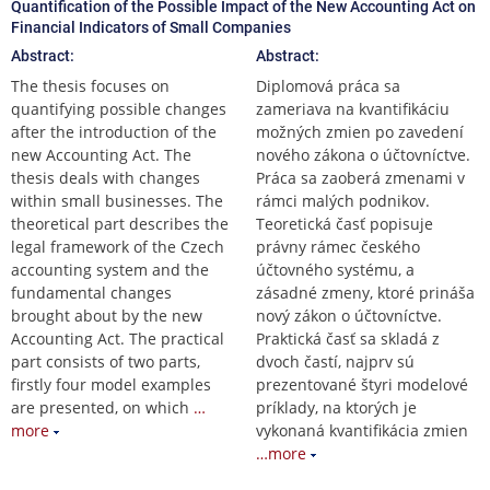
Quantification of the Possible Impact of the New Accounting Act on
Financial Indicators of Small Companies
Abstract:
Abstract:
The thesis focuses on
Diplomová práca sa
quantifying possible changes
zameriava na kvantifikáciu
after the introduction of the
možných zmien po zavedení
new Accounting Act. The
nového zákona o účtovníctve.
thesis deals with changes
Práca sa zaoberá zmenami v
within small businesses. The
rámci malých podnikov.
theoretical part describes the
Teoretická časť popisuje
legal framework of the Czech
právny rámec českého
accounting system and the
účtovného systému, a
fundamental changes
zásadné zmeny, ktoré prináša
brought about by the new
nový zákon o účtovníctve.
Accounting Act. The practical
Praktická časť sa skladá z
part consists of two parts,
dvoch častí, najprv sú
firstly four model examples
prezentované štyri modelové
are presented, on which
…
príklady, na ktorých je
more
vykonaná kvantifikácia zmien
…more