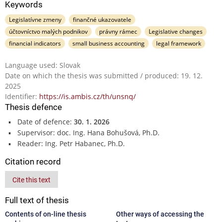
Keywords
Legislatívne zmeny
finančné ukazovatele
účtovníctvo malých podnikov
právny rámec
Legislative changes
financial indicators
small business accounting
legal framework
Language used: Slovak
Date on which the thesis was submitted / produced: 19. 12.
2025
Identifier:
https://is.ambis.cz/th/unsnq/
Thesis defence
Date of defence:
30. 1. 2026
Supervisor: doc. Ing. Hana Bohušová, Ph.D.
Reader: Ing. Petr Habanec, Ph.D.
Citation record
Cite this text
Full text of thesis
Contents of on-line thesis
Other ways of accessing the