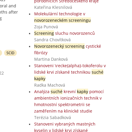
porodnicích Středočeského kraje
oral and
Kateřina Klesnilová
ths after
Molekulární technologie v
g
novorozeneckém screeningu
Zoja Punová
Screening
sluchu novorozenců
Sandra Chovítková
Novorozenecký screening
cystické
fibrózy
SCID
Martina Danková
Stanoveni \recke{alpha}-tokoferolu v
lidské krvi získané technikou
suché
22
kapky
Radka Machová
Analýza
suché
krevní
kapky
pomocí
ambientních ionizačních technik v
hmotnostní spektrometrii se
zaměřením na klinické studie
Terézia Sabadková
Stanoveni vybraných mastných
kyselin v lidské krvi získané