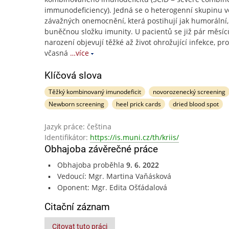
immunodeficiency). Jedná se o heterogenní skupinu v
závažných onemocnění, která postihují jak humorální,
buněčnou složku imunity. U pacientů se již pár měsíc
narození objevují těžké až život ohrožující infekce, pro
včasná
…více
Klíčová slova
Těžký kombinovaný imunodeficit
novorozenecký screening
Newborn screening
heel prick cards
dried blood spot
Jazyk práce: čeština
Identifikátor:
https://is.muni.cz/th/kriis/
Obhajoba závěrečné práce
Obhajoba proběhla
9. 6. 2022
Vedoucí: Mgr. Martina Vaňásková
Oponent: Mgr. Edita Ošťádalová
Citační záznam
Citovat tuto práci