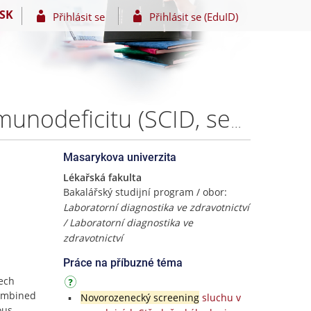
SK
Přihlásit se
Přihlásit se (EduID)
Novorozenecký screening těžkého kombinovaného imunodeficitu (SCID, severe combined immunodeficiency) – Bc. Magdalena Panská
Masarykova univerzita
Lékařská fakulta
Bakalářský studijní program / obor:
Laboratorní diagnostika ve zdravotnictví
/ Laboratorní diagnostika ve
zdravotnictví
Práce na příbuzné téma
zech
combined
Novorozenecký screening
sluchu v
ous