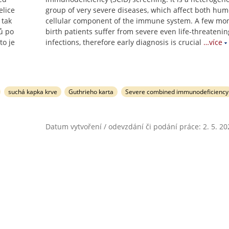
elice
group of very severe diseases, which affect both hum
 tak
cellular component of the immune system. A few mon
ů po
birth patients suffer from severe even life-threatenin
to je
infections, therefore early diagnosis is crucial
…více
suchá kapka krve
Guthrieho karta
Severe combined immunodeficiency
Datum vytvoření / odevzdání či podání práce: 2. 5. 20