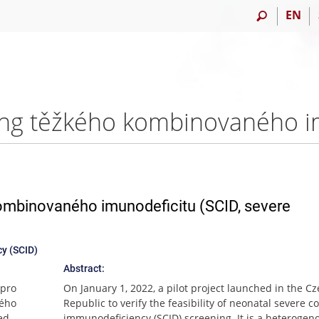
EN
mbinovaného imunodeficitu (SCID, severe
y (SCID)
Abstract:
 pro
On January 1, 2022, a pilot project launched in the C
kého
Republic to verify the feasibility of neonatal severe 
ed
immunodeficiency (SCID) screening. It is a heterogen