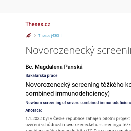
Theses.cz
>
Theses j430hl
Bc. Magdalena Panská
Bakalářská práce
Novorozenecký screening těžkého ko
combined immunodeficiency)
Newborn screening of severe combined immunodeficienc
Anotace:
1.1.2022 byl v České republice zahájen pilotní projekt
ověření schůdnosti novorozeneckého screeningu těž
kombinovaného imunodeficitu (SCID = severe combin