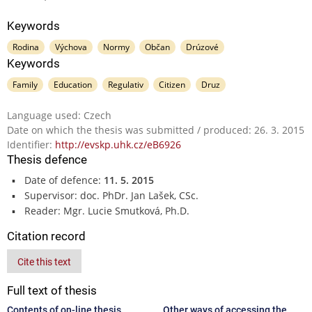
Keywords
Rodina
Výchova
Normy
Občan
Drúzové
Keywords
Family
Education
Regulativ
Citizen
Druz
Language used: Czech
Date on which the thesis was submitted / produced: 26. 3. 2015
Identifier:
http://evskp.uhk.cz/eB6926
Thesis defence
Date of defence:
11. 5. 2015
Supervisor: doc. PhDr. Jan Lašek, CSc.
Reader: Mgr. Lucie Smutková, Ph.D.
Citation record
Cite this text
Full text of thesis
Contents of on-line thesis
Other ways of accessing the