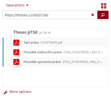
Operations
Fi
Theses jii15d
jii15d
/4
Text práce
STAG70650.pdf
Posudek vedoucího práce
STAG_STAG70650_1242_V.pdf
Posudek oponenta práce
STAG_STAG70650_1482_O.pdf
More options