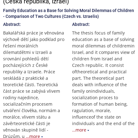
(Česká republika, Izrael)
Family Education as a Base for Solving Moral Dilemmas of Children
- Comparison of Two Cultures (Czech vs. Izraelis)
Abstract:
Abstract:
Bakalářská práce je věnována
The thesis focus of family
výchově dětí jako podklad pro
education as a base of solving
řešení morálních
moral dilemmas of childremin
dilematdětmi v Izraeli a
Israel, and it compares view of
srovnání pohledů dětí
children from Israel and
pocházejících z České
Czech republic. It consist
republiky a Izraele. Práce
oftheoretical and practical
seskládá z praktické a
part. The theoretical part
teoretické části. Teoretická
deals with influence of the
část práce se zabývá vlivem
family onindividuals,
rodiny najedince,
socialization proces to
socializačním procesem
formation of human being,
utváření člověka, normám a
ragulation, morale,
morálce, vlivem státu a
influenceof the state on
závěrteoretické části je
individuals and the end of the
věnován skupině lidí -
…more
Drúzům, u
…more