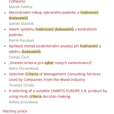
Company
Marek Šoltész
Mezinárodní nákup vybraného podniku a
hodnocení
dodavatelů
Daniel Stádník
Návrh systému
hodnocení dodavatelů
v konkrétním
podniku
Patrik Poruban
Aplikace metod vícekriteriální analýzy při
hodnocení
a
výběru
dodavatelů
Tomáš Čech
„Firemni kriteria pro
vyber
novych zamestnanců"
Petra Červenková
Selection
Criteria
of Management Consulting Services -
Used by Companies From the Wood Industry
Thomas Oriold
A selecting of a suitable CHARTIS EUROPE S.A. product by
using multi
criteria
decision making
Nikola Jirousková
Všechny práce