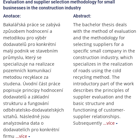
Evaluation and supplier selection methodology for small
businesses in the construction industry
Anotace:
Abstract:
Bakalářská práce se zabývá
The bachelor thesis deals
způsobem hodnocení a
with the method of evaluation
metodikou pro výběr
and the methodology for
dodavatelů pro konkrétní
selecting suppliers for a
malý podnik ve stavebním
specific small company in the
průmyslu, který se
construction industry, which
specializuje na realizace
specializes in the realization
pozemních komunikací
of roads using the cold
metodou recyklace za
recycling method. The
studena. Úvodní část práce
introductory part of the work
popisuje principy hodnocení
describes the principles of
dodavatelů a základní
supplier evaluation and the
strukturu a fungování
basic structure and
odběratelsko-dodavatelských
functioning of customer-
vztahů. Následně jsou
supplier relationships.
analyzována data o
Subsequently
…více
dodavatelích pro konkrétní
firmu
…více