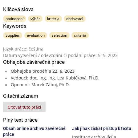
Klíčová slova
hodnocení
výběr
kritéria
dodavatel
Keywords
Supplier
evaluation
selection
criteria
Jazyk práce: čeština
Datum vytvoření / odevzdání či podání práce: 5. 5. 2023
Obhajoba závěrečné práce
Obhajoba proběhla
22. 6. 2023
Vedoucí: doc. Ing. Ing. Lea Kubíčková, Ph.D.
Oponent: Marek Záboj, Ph.D.
Citační záznam
Citovat tuto práci
Plný text práce
Obsah online archivu závěrečné
Jak jinak získat přístup k textu
práce
Instituce archivující a