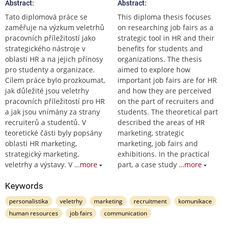
Abstract:
Abstract:
Tato diplomová práce se
This diploma thesis focuses
zaměřuje na výzkum veletrhů
on researching job fairs as a
pracovních příležitostí jako
strategic tool in HR and their
strategického nástroje v
benefits for students and
oblasti HR a na jejich přínosy
organizations. The thesis
pro studenty a organizace.
aimed to explore how
Cílem práce bylo prozkoumat,
important job fairs are for HR
jak důležité jsou veletrhy
and how they are perceived
pracovních příležitostí pro HR
on the part of recruiters and
a jak jsou vnímány za strany
students. The theoretical part
recruiterů a studentů. V
described the areas of HR
teoretické části byly popsány
marketing, strategic
oblasti HR marketing,
marketing, job fairs and
strategický marketing,
exhibitions. In the practical
veletrhy a výstavy. V
…more
part, a case study
…more
Keywords
personalistika
veletrhy
marketing
recruitment
komunikace
human resources
job fairs
communication