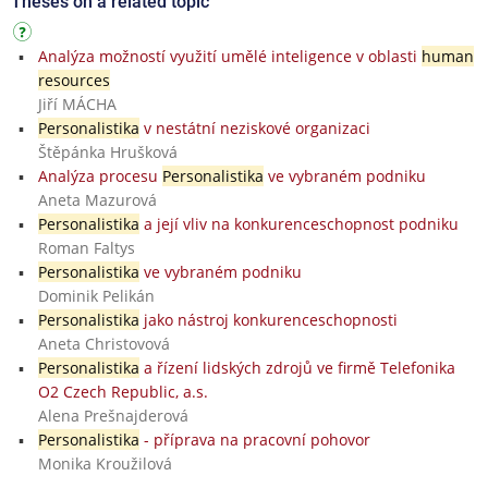
Theses on a related topic
Analýza možností využití umělé inteligence v oblasti
human
resources
Jiří MÁCHA
Personalistika
v nestátní neziskové organizaci
Štěpánka Hrušková
Analýza procesu
Personalistika
ve vybraném podniku
Aneta Mazurová
Personalistika
a její vliv na konkurenceschopnost podniku
Roman Faltys
Personalistika
ve vybraném podniku
Dominik Pelikán
Personalistika
jako nástroj konkurenceschopnosti
Aneta Christovová
Personalistika
a řízení lidských zdrojů ve firmě Telefonika
O2 Czech Republic, a.s.
Alena Prešnajderová
Personalistika
- příprava na pracovní pohovor
Monika Kroužilová