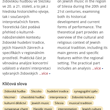
židovskou hudbou ve Slezsku
on Jewish music in the region
ve 20. a 21. století, a to jak z
of Silesia during the 20th and
hlediska historického vývoje,
21st centuries, examining
tak i současných
both its historical
interpretačních forem.
development and current
Teoretická část podává
forms of performance. The
přehled o kulturně-
theoretical part provides an
náboženském kontextu
overview of the cultural and
židovské hudební tradice,
religious context of Jewish
jejích hlavních žánrech a
musical tradition, including its
specifikách v regionálním
main genres and specific
prostředí. Praktická část je
features within the regional
věnována analýze koncertní
setting. The practical part
události a vlastní interpretaci
includes an analysis
…více
vybraných židovských
…více
Klíčová slova
židovská hudba
Slezsko
hudební tradice
synagogální zpěv
klezmer
chasidská hudba
interpretace
židovská kultura
kulturní dědictví
Jewish music
Silesia
musical tradition
synagogue chant
Hasidic music
interpretation
Jewish culture