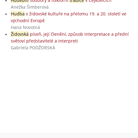
Hudební
soubory a folklorní
tradice
v Čejkovicích
Anežka Šimberová
Hudba
v židovské kultuře na přelomu 19. a 20. století ve
východní Evropě
Hana Novotná
Židovská
píseň, její členění, způsob interpretace a přední
světoví představitelé a interpreti
Gabriela PODŽORSKÁ