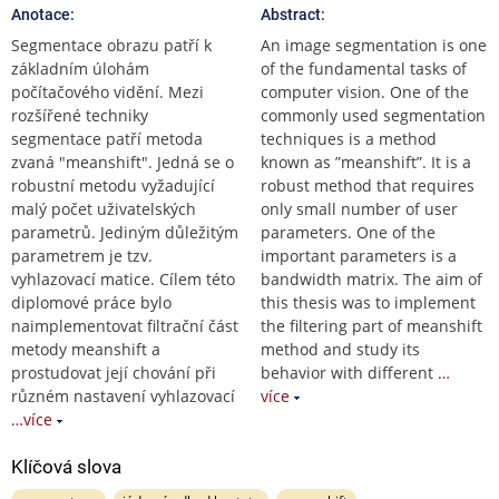
Anotace:
Abstract:
Segmentace obrazu patří k
An image segmentation is one
základním úlohám
of the fundamental tasks of
počítačového vidění. Mezi
computer vision. One of the
rozšířené techniky
commonly used segmentation
segmentace patří metoda
techniques is a method
zvaná "meanshift". Jedná se o
known as ”meanshift”. It is a
robustní metodu vyžadující
robust method that requires
malý počet uživatelských
only small number of user
parametrů. Jediným důležitým
parameters. One of the
parametrem je tzv.
important parameters is a
vyhlazovací matice. Cílem této
bandwidth matrix. The aim of
diplomové práce bylo
this thesis was to implement
naimplementovat filtrační část
the filtering part of meanshift
metody meanshift a
method and study its
prostudovat její chování při
behavior with different
…
různém nastavení vyhlazovací
více
…více
Klíčová slova