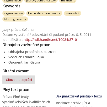
segmentace
jádrový odhad hustoty
meanshift
Keywords
segmentation
kernel density estimator
meanshift
blurring process
Jazyk práce: čeština
Datum vytvoření / odevzdání či podání práce: 6. 5. 2011
Identifikátor:
http://hdl.handle.net/10084/87101
Obhajoba závěrečné práce
Obhajoba proběhla
8. 6. 2011
Vedoucí: Eduard Sojka
Oponent: Jan Gaura
Citační záznam
Citovat tuto práci
Plný text práce
Právo: Plné texty
Jak jinak získat přístup k textu
vysokoškolských kvalifikačních
Instituce archivující a