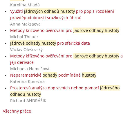
Karolína Mladá
Využití
jádrových odhadů hustoty
pro popis rozdělení
pravděpodobnosti srážkových úhrnů
Anna Maksaeva
Metody křížového ověřování pro
jádrové odhady hustoty
Michal Theuer
Jádrové odhady hustoty
pro sférická data
Václav Olešovský
Metody křížového ověřování pro
jádrové odhady hustoty
a
její derivace
Michaela Nemešová
Neparametrické
odhady
podmíněné
hustoty
Kateřina Konečná
Prostorová analýza dopravních nehod pomocí
jádrového
odhadu hustoty
Richard ANDRÁŠIK
Všechny práce