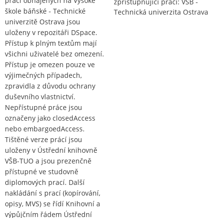
prací obhájených na Vysoké
zpřístupňující práci: VŠB -
škole báňské - Technické
Technická univerzita Ostrava
univerzitě Ostrava jsou
uloženy v repozitáři DSpace.
Přístup k plným textům mají
všichni uživatelé bez omezení.
Přístup je omezen pouze ve
výjimečných případech,
zpravidla z důvodu ochrany
duševního vlastnictví.
Nepřístupné práce jsou
označeny jako closedAccess
nebo embargoedAccess.
Tištěné verze prácí jsou
uloženy v Ústřední knihovně
VŠB-TUO a jsou prezenčně
přístupné ve studovně
diplomových prací. Další
nakládání s prací (kopírování,
opisy, MVS) se řídí Knihovní a
výpůjčním řádem Ústřední