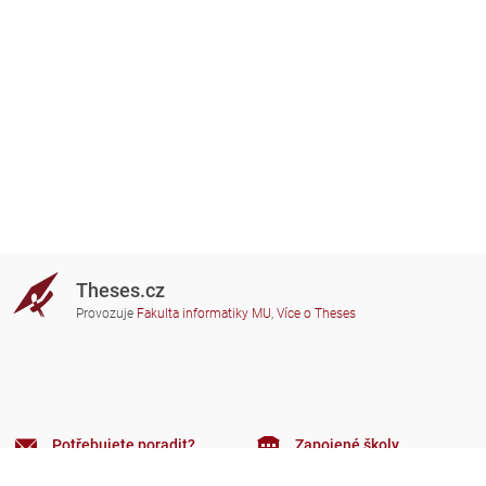
Theses.cz
Provozuje
Fakulta informatiky MU
,
Více o Theses
Potřebujete poradit?
Zapojené školy
theses@fi.muni.cz
Správci zapojených škol