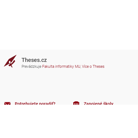
Theses.cz
Prevádzkuje
Fakulta informatiky MU
,
Více o Theses
Potrebujete poradiť?
Zapojené školy
theses@fi.muni.cz
Správcovia zapojených škôl
Nápoveda
Súkromie
Často kladené dotazy
Přístupnost