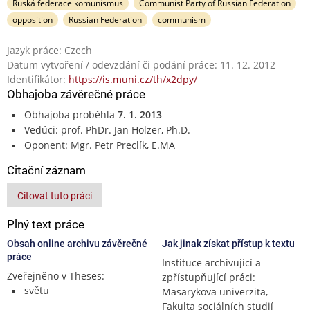
Ruská federace komunismus
Communist Party of Russian Federation
opposition
Russian Federation
communism
Jazyk práce: Czech
Datum vytvoření / odevzdání či podání práce: 11. 12. 2012
Identifikátor:
https://is.muni.cz/th/x2dpy/
Obhajoba závěrečné práce
Obhajoba proběhla
7. 1. 2013
Vedúci: prof. PhDr. Jan Holzer, Ph.D.
Oponent: Mgr. Petr Preclík, E.MA
Citační záznam
Citovat tuto práci
Plný text práce
Obsah online archivu závěrečné
Jak jinak získat přístup k textu
práce
Instituce archivující a
Zveřejněno v Theses:
zpřístupňující práci:
světu
Masarykova univerzita,
Fakulta sociálních studií