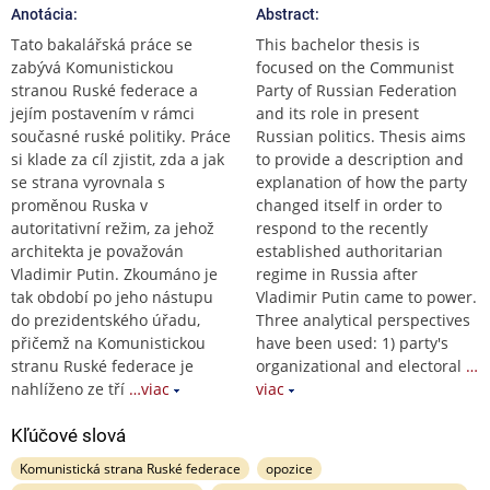
Anotácia:
Abstract:
Tato bakalářská práce se
This bachelor thesis is
zabývá Komunistickou
focused on the Communist
stranou Ruské federace a
Party of Russian Federation
jejím postavením v rámci
and its role in present
současné ruské politiky. Práce
Russian politics. Thesis aims
si klade za cíl zjistit, zda a jak
to provide a description and
se strana vyrovnala s
explanation of how the party
proměnou Ruska v
changed itself in order to
autoritativní režim, za jehož
respond to the recently
architekta je považován
established authoritarian
Vladimir Putin. Zkoumáno je
regime in Russia after
tak období po jeho nástupu
Vladimir Putin came to power.
do prezidentského úřadu,
Three analytical perspectives
přičemž na Komunistickou
have been used: 1) party's
stranu Ruské federace je
organizational and electoral
…
nahlíženo ze tří
…viac
viac
Kľúčové slová
Komunistická strana Ruské federace
opozice