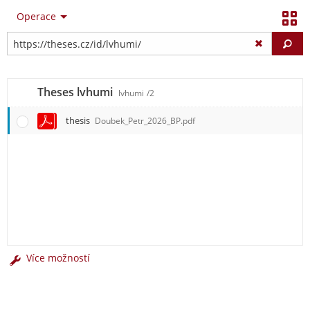
Operace
Vy
Theses lvhumi
lvhumi
/2
thesis
Doubek_Petr_2026_BP.pdf
Více možností