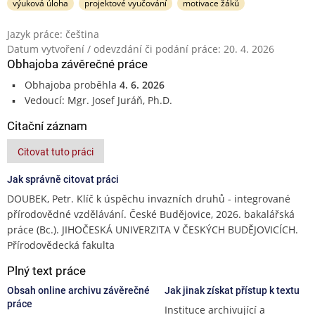
výuková úloha
projektové vyučování
motivace žáků
Jazyk práce: čeština
Datum vytvoření / odevzdání či podání práce: 20. 4. 2026
Obhajoba závěrečné práce
Obhajoba proběhla
4. 6. 2026
Vedoucí: Mgr. Josef Juráň, Ph.D.
Citační záznam
Citovat tuto práci
Jak správně citovat práci
DOUBEK, Petr. Klíč k úspěchu invazních druhů - integrované
přírodovědné vzdělávání. České Budějovice, 2026. bakalářská
práce (Bc.). JIHOČESKÁ UNIVERZITA V ČESKÝCH BUDĚJOVICÍCH.
Přírodovědecká fakulta
Plný text práce
Obsah online archivu závěrečné
Jak jinak získat přístup k textu
práce
Instituce archivující a