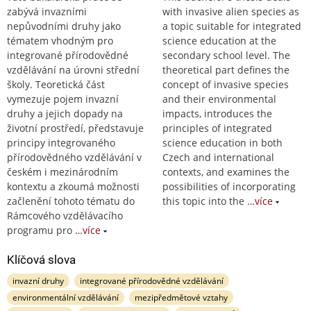
zabývá invazními
with invasive alien species as
nepůvodními druhy jako
a topic suitable for integrated
tématem vhodným pro
science education at the
integrované přírodovědné
secondary school level. The
vzdělávání na úrovni střední
theoretical part defines the
školy. Teoretická část
concept of invasive species
vymezuje pojem invazní
and their environmental
druhy a jejich dopady na
impacts, introduces the
životní prostředí, představuje
principles of integrated
principy integrovaného
science education in both
přírodovědného vzdělávání v
Czech and international
českém i mezinárodním
contexts, and examines the
kontextu a zkoumá možnosti
possibilities of incorporating
začlenění tohoto tématu do
this topic into the
…více
Rámcového vzdělávacího
programu pro
…více
Klíčová slova
invazní druhy
integrované přírodovědné vzdělávání
environmentální vzdělávání
mezipředmětové vztahy