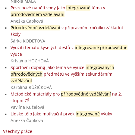
Nikola MALÁ
Povrchové napětí vody jako
integrované
téma v
přírodovědném vzdělávání
Anežka Čapková
Přírodovědné vzdělávání
v přípravném ročníku základní
školy
Šárka KODETOVÁ
Využití tématu kyselých dešťů v
integrované přírodovědné
výuce
Kristýna HOCHOVÁ
Sportovní doping jako téma ve výuce
integrovaných
přírodovědných
předmětů ve vyšším sekundárním
vzdělávání
Karolína RŮŽIČKOVÁ
Metodické materiály pro
přírodovědné vzdělávání
na 2.
stupni ZŠ
Pavlína Kuželová
Lidské tělo jako motivační prvek
integrované
výuky
Anežka Čapková
Všechny práce