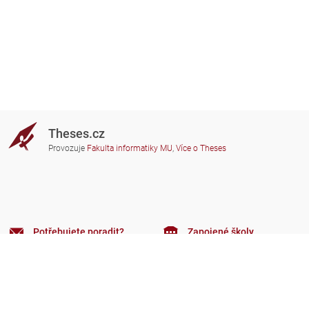
Theses.cz
Provozuje
Fakulta informatiky MU
,
Více o Theses
Potřebujete poradit?
Zapojené školy
theses@fi.muni.cz
Správci zapojených škol
Nápověda
Soukromí
Často kladené dotazy
Přístupnost