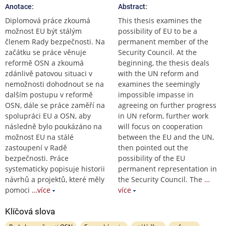
Anotace:
Abstract:
Diplomová práce zkoumá
This thesis examines the
možnost EU být stálým
possibility of EU to be a
členem Rady bezpečnosti. Na
permanent member of the
začátku se práce věnuje
Security Council. At the
reformě OSN a zkoumá
beginning, the thesis deals
zdánlivě patovou situaci v
with the UN reform and
nemožnosti dohodnout se na
examines the seemingly
dalším postupu v reformě
impossible impasse in
OSN, dále se práce zaměří na
agreeing on further progress
spolupráci EU a OSN, aby
in UN reform, further work
následně bylo poukázáno na
will focus on cooperation
možnost EU na stálé
between the EU and the UN,
zastoupení v Radě
then pointed out the
bezpečnosti. Práce
possibility of the EU
systematicky popisuje historii
permanent representation in
návrhů a projektů, které měly
the Security Council. The
…
pomoci
…více
více
Klíčová slova