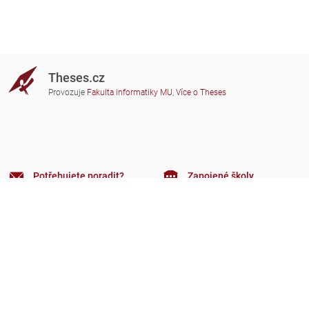
Theses.cz
Provozuje
Fakulta informatiky MU
,
Více o Theses
Potřebujete poradit?
Zapojené školy
theses@fi.muni.cz
Správci zapojených škol
Nápověda
Soukromí
Často kladené dotazy
Přístupnost
Zobrazit klasickou verzi