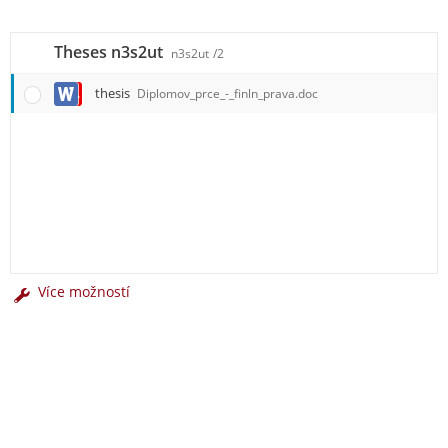
Theses n3s2ut
n3s2ut
/2
thesis
Diplomov_prce_-_finln_prava.doc
Více možností