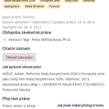
Rada bezpečnosti OSN
Evropská unie
stálý člen
reforma
spolupráce
Velká Británie
Francie
Jazyk práce: čeština
Datum vytvoření / odevzdání či podání práce: 24. 4. 2012
Zveřejnit od: 24. 4. 2012
Obhajoba závěrečné práce
Vedoucí: Mgr. Petra Měšťánková, Ph.D.
Citační záznam
Citovat tuto práci
Jak správně citovat práci
VAŠUT, Adam. Reforma Rady bezpečnosti OSN a Evropská unie
jako stálý člen Rady bezpečnosti OSN. Olomouc, 2012.
diplomová práce (Mgr.). UNIVERZITA PALACKÉHO V OLOMOUCI.
Právnická fakulta
Plný text práce
Právo: Autor si přeje
Jak jinak získat přístup k textu