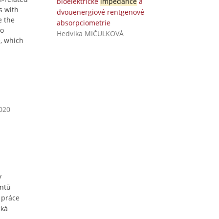
bioelektrické
impedance
a
s with
dvouenergiové rentgenové
e the
absorpciometrie
to
Hedvika MIČULKOVÁ
e, which
2020
y
entů
 práce
cká