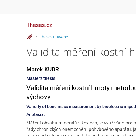
Theses.cz
>
Theses nu84me
Marek KUDR
Master's thesis
Validita měření kostní hmoty metodou
výchovy
Validity of bone mass measurement by bioelectric imped
Anotácia:
Měření obsahu minerálů v kostech, je využíváno pro 
řady chronických onemocnění pohybového aparátu, ja
například osteoporóza a je také nedílnou součástí v o