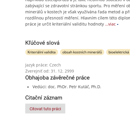
zabývající se zdravotní stránkou sportu. Pro měření 
minerálů v kostech je však využívána řada metod a pří
rozdílnou přesností měření. Hlavním cílem této dipl
práce je určit kriteriální validitu hodnoty
…viac
Kľúčové slová
Kriteriální validita
obsah kostních minerálů
bioelektrick
Jazyk práce: Czech
Zverejniť od: 31. 12. 2999
Obhajoba závěrečné práce
Vedúci: doc. PhDr. Petr Kutáč, Ph.D.
Citační záznam
Citovat tuto práci