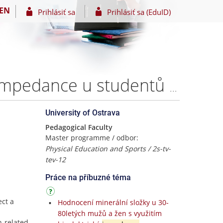
EN
Prihlásiť sa
Prihlásiť sa (EduID)
Validita měření kostní hmoty metodou bioelektrické impedance u studentů tělesné výchovy – Marek KUDR
University of Ostrava
Pedagogical Faculty
Master programme / odbor:
Physical Education and Sports / 2s-tv-
tev-12
Práce na příbuzné téma
ct a
Hodnocení minerální složky u 30-
80letých mužů a žen s využitím
h-related