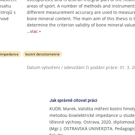
obsahu
areas of sport. A number of methods and instrument
strojů s
different measurement accuracy are used to measur
omové
bone mineral content. The main aim of this thesis is 
determine the criterion validity of bone mineral valu
…viac
á impedance
kostní denzitometrie
Datum vytvoření / odevzdání či podání práce: 31. 3. 
Jak správně citovat práci
KUDR, Marek. Validita měření kostní hmot
metodou bioelektrické impedance u stud
tělesné výchovy. Ostrava, 2020. diplomová
(Mgr.). OSTRAVSKÁ UNIVERZITA. Pedagogi