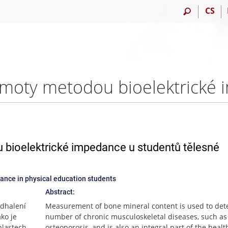
CS
 bioelektrické impedance u studentů tělesné
ance in physical education students
Abstract:
odhalení
Measurement of bone mineral content is used to dete
ko je
number of chronic musculoskeletal diseases, such as
blastech,
osteoporosis, and is also an integral part of the healt