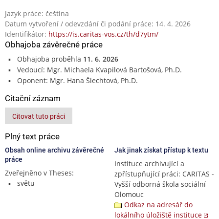
Jazyk práce: čeština
Datum vytvoření / odevzdání či podání práce: 14. 4. 2026
Identifikátor:
https://is.caritas-vos.cz/th/d7ytm/
Obhajoba závěrečné práce
Obhajoba proběhla
11. 6. 2026
Vedoucí: Mgr. Michaela Kvapilová Bartošová, Ph.D.
Oponent: Mgr. Hana Šlechtová, Ph.D.
Citační záznam
Citovat tuto práci
Plný text práce
Obsah online archivu závěrečné
Jak jinak získat přístup k textu
práce
Instituce archivující a
Zveřejněno v Theses:
zpřístupňující práci: CARITAS -
světu
Vyšší odborná škola sociální
Olomouc
Odkaz na adresář do
lokálního úložiště instituce