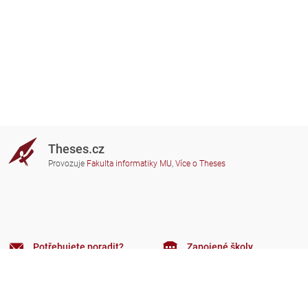
Theses.cz
Provozuje
Fakulta informatiky MU
,
Více o Theses
Potřebujete poradit?
Zapojené školy
theses@fi.muni.cz
Správci zapojených škol
Nápověda
Soukromí