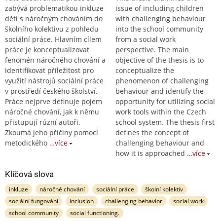
zabývá problematikou inkluze
issue of including children
dětí s náročným chováním do
with challenging behaviour
školního kolektivu z pohledu
into the school community
sociální práce. Hlavním cílem
from a social work
práce je konceptualizovat
perspective. The main
fenomén náročného chování a
objective of the thesis is to
identifikovat příležitost pro
conceptualize the
využití nástrojů sociální práce
phenomenon of challenging
v prostředí českého školství.
behaviour and identify the
Práce nejprve definuje pojem
opportunity for utilizing social
náročné chování, jak k němu
work tools within the Czech
přistupují různí autoři.
school system. The thesis first
Zkoumá jeho příčiny pomocí
defines the concept of
metodického
…více
challenging behaviour and
how it is approached
…více
Klíčová slova
inkluze
náročné chování
sociální práce
školní kolektiv
sociální fungování
inclusion
challenging behavior
social work
school community
social functioning.