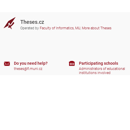
Theses.cz
Operated by
Faculty of Informatics, MU
,
More about Theses
Do you need help?
Participating schools
theses@fi.muni.cz
Administrators of educational
institutions involved
Help
Privacy
Frequently asked questions
Accessibility
Zobrazit klasickou verzi