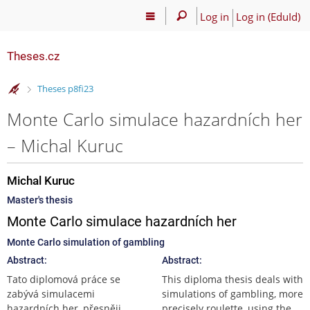
Log in
Log in (EduId)
Theses.cz
>
Theses p8fi23
Monte Carlo simulace hazardních her
– Michal Kuruc
Michal Kuruc
Master's thesis
Monte Carlo simulace hazardních her
Monte Carlo simulation of gambling
Abstract:
Abstract:
Tato diplomová práce se
This diploma thesis deals with
zabývá simulacemi
simulations of gambling, more
hazardních her, přesněji
precisely roulette, using the