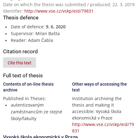
Date on which the thesis was submitted / produced: 22. 3. 2019
Identifier:
http://www.vse.cz/vskp/eid/79831
Thesis defence
Date of defence:
9. 6. 2020
Supervisor: Milan Bašta
Reader: Adam Čabla
Citation record
Cite this text
Full text of thesis
Contents of on-line thesis
Other ways of accessing the
archive
text
Published in Theses:
Institution archiving the
autentizovaným
thesis and making it
accessible: Vysoká škola
zaměstnancům ze stejné
ekonomická v Praze
školy/fakulty
http://www.vse.cz/vskp/eid/79
831
Vysoká škola ekonomická v Praze