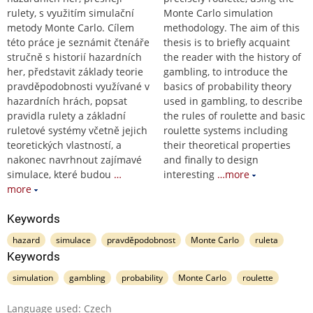
rulety, s využitím simulační
Monte Carlo simulation
metody Monte Carlo. Cílem
methodology. The aim of this
této práce je seznámit čtenáře
thesis is to briefly acquaint
stručně s historií hazardních
the reader with the history of
her, představit základy teorie
gambling, to introduce the
pravděpodobnosti využívané v
basics of probability theory
hazardních hrách, popsat
used in gambling, to describe
pravidla rulety a základní
the rules of roulette and basic
ruletové systémy včetně jejich
roulette systems including
teoretických vlastností, a
their theoretical properties
nakonec navrhnout zajímavé
and finally to design
simulace, které budou
…
interesting
…more
more
Keywords
hazard
simulace
pravděpodobnost
Monte Carlo
ruleta
Keywords
simulation
gambling
probability
Monte Carlo
roulette
Language used: Czech