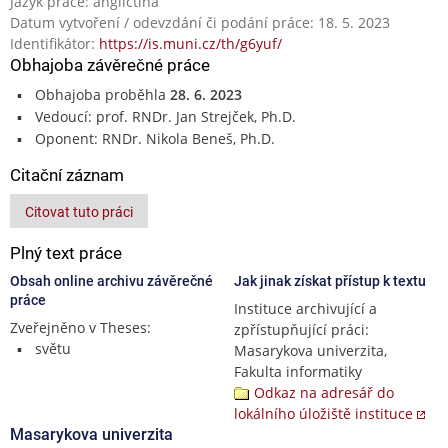
Jazyk práce: angličtina
Datum vytvoření / odevzdání či podání práce: 18. 5. 2023
Identifikátor:
https://is.muni.cz/th/g6yuf/
Obhajoba závěrečné práce
Obhajoba proběhla
28. 6. 2023
Vedoucí: prof. RNDr. Jan Strejček, Ph.D.
Oponent: RNDr. Nikola Beneš, Ph.D.
Citační záznam
Citovat tuto práci
Plný text práce
Obsah online archivu závěrečné
Jak jinak získat přístup k textu
práce
Instituce archivující a
Zveřejněno v Theses:
zpřístupňující práci:
světu
Masarykova univerzita,
Fakulta informatiky
Odkaz na adresář do
lokálního úložiště instituce
Masarykova univerzita