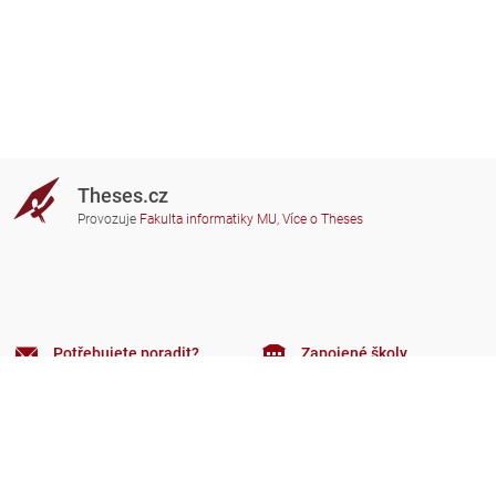
Theses.cz
Provozuje
Fakulta informatiky MU
,
Více o Theses
Potřebujete poradit?
Zapojené školy
theses@fi.muni.cz
Správci zapojených škol
Nápověda
Soukromí
Často kladené dotazy
Přístupnost