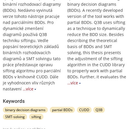
binární rozhodovací diagramy
binary decision diagrams
(BDDs). Nedávno vyvinutá
(BDDs). A recently developed
verze tohoto nástroje pracuje
version of the tool works with
nad parciálními BDDs. Pro
partial BDDs. Q3B uses sifting
dynamické zmenšení
as a technique to dynamically
diagramů používá Q3B
reduce the BDD size. Besides
techniku siftingu. Vedle
describing the theoretical
popsání teoretických základů
basis of BDDs and SMT
binárních rozhodovacích
solving, this thesis presents
diagramů a SMT solvingu tato
the adjustment of the sifting
práce představuje opravu
algorithm in the CUDD library
sifting algoritmu pro parciální
to properly work with partial
BDDs v knihovně CUDD. Dále
BDDs. Further, it evaluates the
je vyhodnocen vliv různých
…více
nastavení
…více
Keywords
binary decision diagrams
partial BDDs
CUDD
Q3B
SMT-solving
sifting