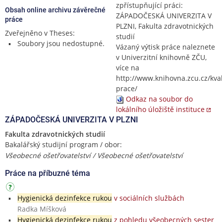
zpřístupňující práci:
Obsah online archivu závěrečné
ZÁPADOČESKÁ UNIVERZITA V
práce
PLZNI, Fakulta zdravotnických
Zveřejněno v Theses:
studií
Soubory jsou nedostupné.
Vázaný výtisk práce naleznete
v Univerzitní knihovně ZČU,
více na
http://www.knihovna.zcu.cz/kval
prace/
Odkaz na soubor do
lokálního úložiště instituce
ZÁPADOČESKÁ UNIVERZITA V PLZNI
Fakulta zdravotnických studií
Bakalářský studijní program / obor:
Všeobecné ošetřovatelství / Všeobecné ošetřovatelství
Práce na příbuzné téma
Hygienická dezinfekce rukou
v sociálních službách
Radka Míšková
Hygienická dezinfekce rukou
z pohledu všeobecných sester