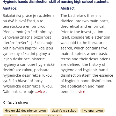
Hygienic hands disinfection skill of nursing high school students.
Anotace:
Abstract:
Bakalářská práce je rozdělena
The bachelor's thesis is
na dvě hlavní části, a to
divided into two main parts,
teoretickou a empirickou.
theoretical and empirical.
Před samotným šetřením byla
Prior to the investigation
věnována značná pozornost
itself, considerable attention
literární rešerši, jež obsahuje
was paid to the literature
pět hlavních kapitol, kde jsou
search, which contains five
vymezeny základní pojmy a
main chapters where basic
jejich deskripce, historie
terms and their descriptions
hygieny a samotné hygienické
are defined, the history of
dezinfekce rukou, podstata
hygiene and hygienic hand
hygienické dezinfekce rukou,
disinfection itself, the essence
využití a hlavní přínosy
of hygienic hand disinfection,
hygienické dezinfekce rukou.
the application and main
Dále pak zahrnuje
…více
benefits
…více
Klíčová slova
Hygienická dezinfekce rukou
dezinfekce rukou
hygiena rukou