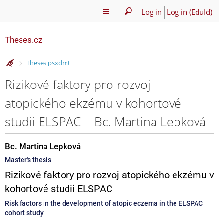
Log in
Log in (EduId)
Theses.cz
>
Theses psxdmt
Rizikové faktory pro rozvoj
atopického ekzému v kohortové
studii ELSPAC – Bc. Martina Lepková
Bc. Martina Lepková
Master's thesis
Rizikové faktory pro rozvoj atopického ekzému v
kohortové studii ELSPAC
Risk factors in the development of atopic eczema in the ELSPAC
cohort study