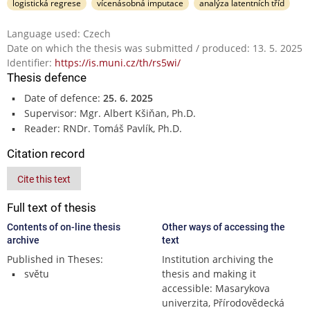
logistická regrese
vícenásobná imputace
analýza latentních tříd
Language used: Czech
Date on which the thesis was submitted / produced: 13. 5. 2025
Identifier:
https://is.muni.cz/th/rs5wi/
Thesis defence
Date of defence:
25. 6. 2025
Supervisor: Mgr. Albert Kšiňan, Ph.D.
Reader: RNDr. Tomáš Pavlík, Ph.D.
Citation record
Cite this text
Full text of thesis
Contents of on-line thesis
Other ways of accessing the
archive
text
Published in Theses:
Institution archiving the
světu
thesis and making it
accessible: Masarykova
univerzita, Přírodovědecká