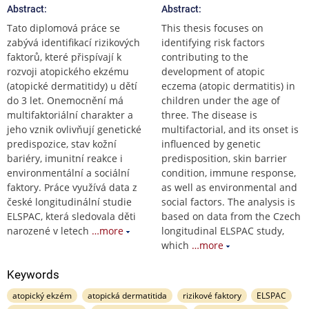
Abstract:
Abstract:
Tato diplomová práce se
This thesis focuses on
zabývá identifikací rizikových
identifying risk factors
faktorů, které přispívají k
contributing to the
rozvoji atopického ekzému
development of atopic
(atopické dermatitidy) u dětí
eczema (atopic dermatitis) in
do 3 let. Onemocnění má
children under the age of
multifaktoriální charakter a
three. The disease is
jeho vznik ovlivňují genetické
multifactorial, and its onset is
predispozice, stav kožní
influenced by genetic
bariéry, imunitní reakce i
predisposition, skin barrier
environmentální a sociální
condition, immune response,
faktory. Práce využívá data z
as well as environmental and
české longitudinální studie
social factors. The analysis is
ELSPAC, která sledovala děti
based on data from the Czech
narozené v letech
…more
longitudinal ELSPAC study,
which
…more
Keywords
atopický ekzém
atopická dermatitida
rizikové faktory
ELSPAC