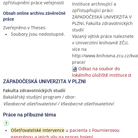
zpřístupnění práce veřejnosti
Instituce archivující a
zpřístupňující práci:
Obsah online archivu závěrečné
ZÁPADOČESKÁ UNIVERZITA V
práce
PLZNI, Fakulta zdravotnických
Zveřejněno v Theses:
studií
Soubory jsou nedostupné.
Vázaný výtisk práce naleznete
v Univerzitní knihovně ZČU,
více na
http://www.knihovna.zcu.cz/kval
prace/
Odkaz na soubor do
lokálního úložiště instituce
ZÁPADOČESKÁ UNIVERZITA V PLZNI
Fakulta zdravotnických studií
Bakalářský studijní program / obor:
Všeobecné ošetřovatelství / Všeobecné ošetřovatelství
Práce na příbuzné téma
Ošetřovatelské intervence
u pacienta s Fournierovou
gangrénou a jejich vliv na proces hojení