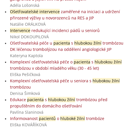
Adéla Lošonská
Ošetřovatelské intervence
zaměřené na iniciaci a udržení
přirozené výživy u novorozenců na RES a JIP
Natálie ORÁLKOVÁ
Intervence
redukující incidenci pádů u seniorů
Nikol DOKOUPILOVÁ
Ošetřovatelská péče u
pacienta
s
hlubokou žilní
trombózou
DK léčenou trombolýzou na oddělení angiologické JIP
Kateryna Kaptola
Komplexní ošetřovatelská péče o
pacienta
s
hlubokou žilní
trombózou v období mladého věku (30 - 45 let)
Eliška Pešičková
Komplexní ošetřovatelská péče u seniora s
hlubokou žilní
trombózou
Denisa Šimková
Edukace
pacienta
s
hlubokou žilní
trombózou před
propuštěním do domácího ošetřování
Pavlína Slaninová
Informovanost
pacientů
o
hluboké žilní
trombóze
Eliška KOVÁŘÍKOVÁ