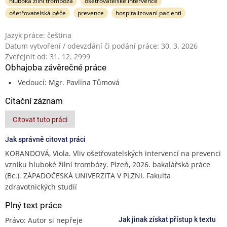
hluboká žilní trombóza
ošetřovatelské intervence
ošetřovatelská péče
prevence
hospitalizovaní pacienti
Jazyk práce: čeština
Datum vytvoření / odevzdání či podání práce: 30. 3. 2026
Zveřejnit od: 31. 12. 2999
Obhajoba závěrečné práce
Vedoucí: Mgr. Pavlína Tůmová
Citační záznam
Citovat tuto práci
Jak správně citovat práci
KORANDOVÁ, Viola. Vliv ošetřovatelských intervencí na prevenci
vzniku hluboké žilní trombózy. Plzeň, 2026. bakalářská práce
(Bc.). ZÁPADOČESKÁ UNIVERZITA V PLZNI. Fakulta
zdravotnických studií
Plný text práce
Právo: Autor si nepřeje
Jak jinak získat přístup k textu