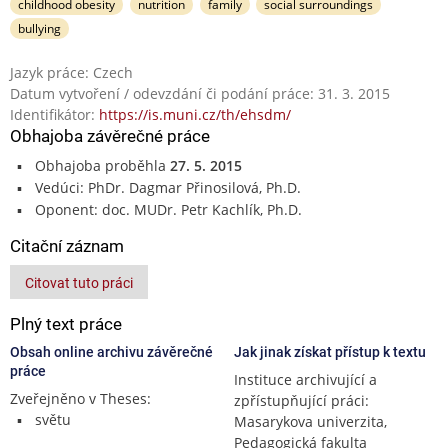
childhood obesity
nutrition
family
social surroundings
bullying
Jazyk práce: Czech
Datum vytvoření / odevzdání či podání práce: 31. 3. 2015
Identifikátor:
https://is.muni.cz/th/ehsdm/
Obhajoba závěrečné práce
Obhajoba proběhla
27. 5. 2015
Vedúci: PhDr. Dagmar Přinosilová, Ph.D.
Oponent: doc. MUDr. Petr Kachlík, Ph.D.
Citační záznam
Citovat tuto práci
Plný text práce
Obsah online archivu závěrečné
Jak jinak získat přístup k textu
práce
Instituce archivující a
Zveřejněno v Theses:
zpřístupňující práci:
světu
Masarykova univerzita,
Pedagogická fakulta