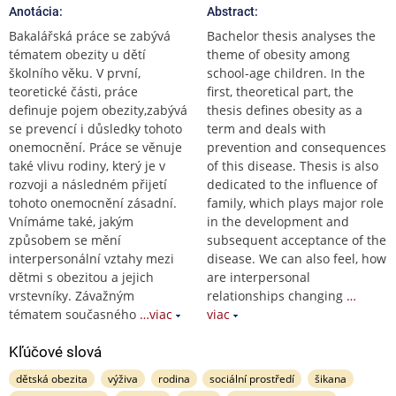
Anotácia:
Abstract:
Bakalářská práce se zabývá
Bachelor thesis analyses the
tématem obezity u dětí
theme of obesity among
školního věku. V první,
school-age children. In the
teoretické části, práce
first, theoretical part, the
definuje pojem obezity,zabývá
thesis defines obesity as a
se prevencí i důsledky tohoto
term and deals with
onemocnění. Práce se věnuje
prevention and consequences
také vlivu rodiny, který je v
of this disease. Thesis is also
rozvoji a následném přijetí
dedicated to the influence of
tohoto onemocnění zásadní.
family, which plays major role
Vnímáme také, jakým
in the development and
způsobem se mění
subsequent acceptance of the
interpersonální vztahy mezi
disease. We can also feel, how
dětmi s obezitou a jejich
are interpersonal
vrstevníky. Závažným
relationships changing
…
tématem současného
…viac
viac
Kľúčové slová
dětská obezita
výživa
rodina
sociální prostředí
šikana